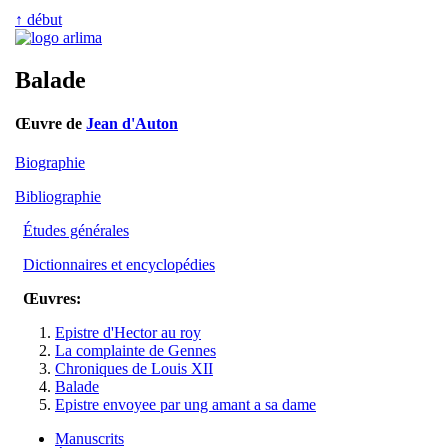
↑ début
Balade
Œuvre de
Jean d'Auton
Biographie
Bibliographie
Études générales
Dictionnaires et encyclopédies
Œuvres:
Epistre d'Hector au roy
La complainte de Gennes
Chroniques de Louis XII
Balade
Epistre envoyee par ung amant a sa dame
Manuscrits