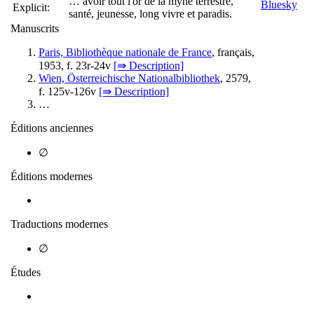
… avoir tout l'or de la myne terrestre,
Explicit:
santé, jeunesse, long vivre et paradis.
Manuscrits
Paris, Bibliothèque nationale de France
, français,
1953, f. 23r-24v
[⇛ Description]
Wien, Österreichische Nationalbibliothek
, 2579,
f. 125v-126v
[⇛ Description]
…
Éditions anciennes
∅
Éditions modernes
Traductions modernes
∅
Études