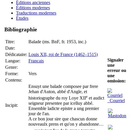
Éditions anciennes
Éditions modernes
Traductions modernes
Études
Bibliographie
Titre:
Balade (ms. BnF, fr. 1953, inc.)
Date:
Dédicataire:
Louis XII, roi de France (1462–1515)
Signaler
Langue:
Français
une
Genre:
erreur ou
Forme:
Vers
une
Contenu:
omission:
Ensuyt une balade composee par frere
Jehan d'Auton, abbé d'Angle, et
e
historiographe du roy Loye XII
et audict
Courriel
seigneur presentee par icelluy abbé.
Incipit:
Ensemble ladicte epistre a ung premier
jour de l'an.
A ce bon jour sire que chascun donne
nouveaulx prens et qu'on y abandonne…