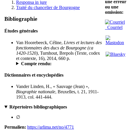
une erreur
Responsa in jure
ou une
Traité du chancelier de Bourgogne
omission:
Bibliographie
Courriel
Études générales
Van Hoorebeeck, Céline,
Livres et lectures des
fonctionnaires des ducs de Bourgogne (ca
1420-1520)
, Turnhout, Brepols (Texte, codex
et contexte, 16), 2014, 660 p.
Compte rendu:
Dictionnaires et encyclopédies
Vander Linden, H., « Sauvage (Jean) »,
Biographie nationale
, Bruxelles, t. 21, 1911-
1913, col. 441-444.
Répertoires bibliographiques
∅
Permalien:
https://arlima.net/no/4771