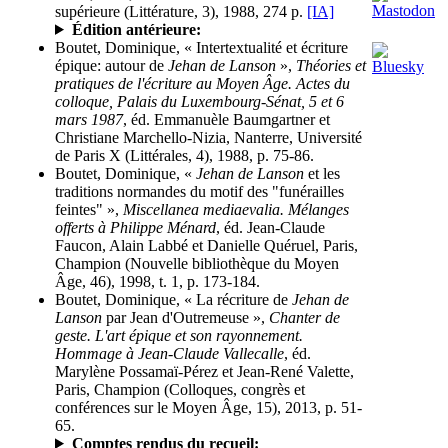
supérieure (Littérature, 3), 1988, 274 p.
[IA]
Édition antérieure:
Boutet, Dominique, « Intertextualité et écriture
épique: autour de
Jehan de Lanson
»,
Théories et
pratiques de l'écriture au Moyen Âge. Actes du
colloque, Palais du Luxembourg-Sénat, 5 et 6
mars 1987
, éd. Emmanuèle Baumgartner et
Christiane Marchello-Nizia, Nanterre, Université
de Paris X (Littérales, 4), 1988, p. 75-86.
Boutet, Dominique, «
Jehan de Lanson
et les
traditions normandes du motif des "funérailles
feintes" »,
Miscellanea mediaevalia. Mélanges
offerts à Philippe Ménard
, éd. Jean-Claude
Faucon, Alain Labbé et Danielle Quéruel, Paris,
Champion (Nouvelle bibliothèque du Moyen
Âge, 46), 1998, t. 1, p. 173-184.
Boutet, Dominique, « La récriture de
Jehan de
Lanson
par Jean d'Outremeuse »,
Chanter de
geste. L'art épique et son rayonnement.
Hommage à Jean-Claude Vallecalle
, éd.
Marylène Possamaï-Pérez et Jean-René Valette,
Paris, Champion (Colloques, congrès et
conférences sur le Moyen Âge, 15), 2013, p. 51-
65.
Comptes rendus du recueil: