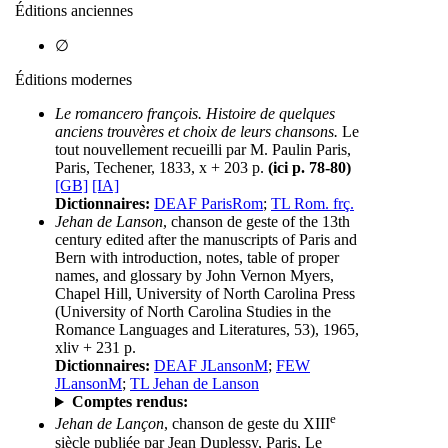
Éditions anciennes
∅
Éditions modernes
Le romancero françois. Histoire de quelques
anciens trouvères et choix de leurs chansons.
Le
tout nouvellement recueilli par M. Paulin Paris,
Paris, Techener, 1833, x + 203 p.
(ici p. 78-80)
[GB]
[IA]
Dictionnaires:
DEAF ParisRom
;
TL Rom. frç.
Jehan de Lanson
, chanson de geste of the 13th
century edited after the manuscripts of Paris and
Bern with introduction, notes, table of proper
names, and glossary by John Vernon Myers,
Chapel Hill, University of North Carolina Press
(University of North Carolina Studies in the
Romance Languages and Literatures, 53), 1965,
xliv + 231 p.
Dictionnaires:
DEAF JLansonM
;
FEW
JLansonM
;
TL Jehan de Lanson
Comptes rendus:
e
Jehan de Lançon
, chanson de geste du XIII
siècle publiée par Jean Duplessy, Paris, Le