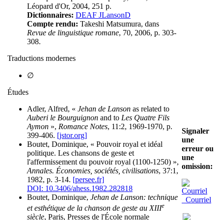
Léopard d'Or, 2004, 251 p.
Dictionnaires:
DEAF JLansonD
Compte rendu:
Takeshi Matsumura, dans
Revue de linguistique romane
, 70, 2006, p. 303-
308.
Traductions modernes
∅
Études
Adler, Alfred, «
Jehan de Lanson
as related to
Auberi le Bourguignon
and to
Les Quatre Fils
Aymon
»,
Romance Notes
, 11:2, 1969-1970, p.
Signaler
399-406.
[jstor.org]
une
Boutet, Dominique, « Pouvoir royal et idéal
erreur ou
politique. Les chansons de geste et
une
l'affermissement du pouvoir royal (1100-1250) »,
omission:
Annales. Économies, sociétés, civilisations
, 37:1,
1982, p. 3-14.
[persee.fr]
DOI: 10.3406/ahess.1982.282818
Boutet, Dominique,
Jehan de Lanson: technique
Courriel
e
et esthétique de la chanson de geste au XIII
siècle
, Paris, Presses de l'École normale