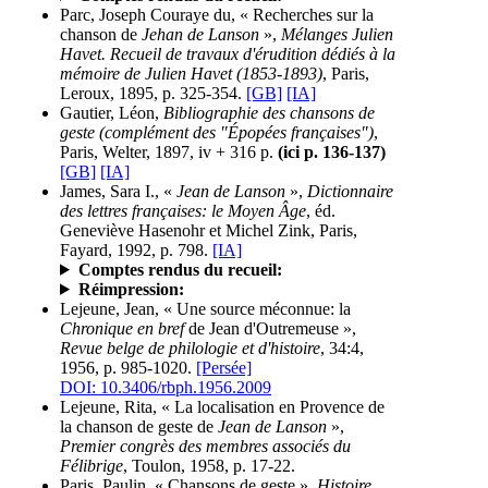
Parc, Joseph Couraye du, « Recherches sur la
chanson de
Jehan de Lanson
»,
Mélanges Julien
Havet. Recueil de travaux d'érudition dédiés à la
mémoire de Julien Havet (1853-1893)
, Paris,
Leroux, 1895, p. 325-354.
[GB]
[IA]
Gautier, Léon,
Bibliographie des chansons de
geste (complément des "Épopées françaises")
,
Paris, Welter, 1897, iv + 316 p.
(ici p. 136-137)
[GB]
[IA]
James, Sara I., «
Jean de Lanson
»,
Dictionnaire
des lettres françaises: le Moyen Âge
, éd.
Geneviève Hasenohr et Michel Zink, Paris,
Fayard, 1992, p. 798.
[IA]
Comptes rendus du recueil:
Réimpression:
Lejeune, Jean, « Une source méconnue: la
Chronique en bref
de Jean d'Outremeuse »,
Revue belge de philologie et d'histoire
, 34:4,
1956, p. 985-1020.
[Persée]
DOI: 10.3406/rbph.1956.2009
Lejeune, Rita, « La localisation en Provence de
la chanson de geste de
Jean de Lanson
»,
Premier congrès des membres associés du
Félibrige
, Toulon, 1958, p. 17-22.
Paris, Paulin, « Chansons de geste »,
Histoire