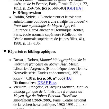
littéraire de la France
, Paris, Firmin Didot, t. 22,
1852, p. 259-756.
(ici p. 568-583)
[GB]
[IA]
Réimpression:
Roblin, Sylvie, « L'enchanteur et le roi: d'un
antagonisme politique à une rivalité mythique? »,
Pour une mythologie du Moyen Âge
, éd.
Laurence Harf-Lancner et Dominique Boutet,
Paris, école normale supérieure (Colletion de
l'école normale supérieure de jeunes filles, 41),
1988, p. 117-136.
Répertoires bibliographiques
Bossuat, Robert,
Manuel bibliographique de la
littérature française du Moyen Âge
, Melun,
Librairie d'Argences (Bibliothèque elzévirienne.
Nouvelle série. Études et documents), 1951,
o
xxxiv + 638 p.
(ici p. 56, n
556)
[IA]
Dictionnaires:
DEAF Boss
Vielliard, Françoise, et Jacques Monfrin,
Manuel
bibliographique de la littérature française du
Moyen Âge de Robert Bossuat. Troisième
supplément (1960-1980)
, Paris, Centre national
de la recherche scientifique, 1986-1991, 2 t., xii
os