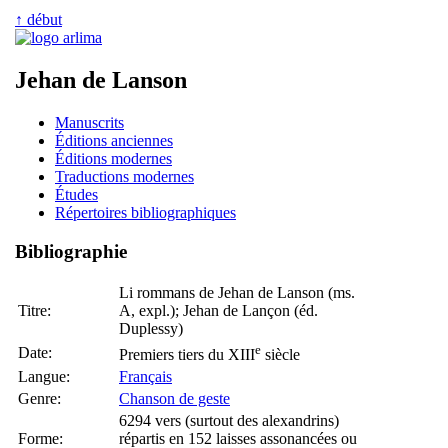
↑ début
Jehan de Lanson
Manuscrits
Éditions anciennes
Éditions modernes
Traductions modernes
Études
Répertoires bibliographiques
Bibliographie
Li rommans de Jehan de Lanson (ms.
Titre:
A, expl.); Jehan de Lançon (éd.
Duplessy)
e
Date:
Premiers tiers du XIII
siècle
Langue:
Français
Genre:
Chanson de geste
6294 vers (surtout des alexandrins)
Forme:
répartis en 152 laisses assonancées ou