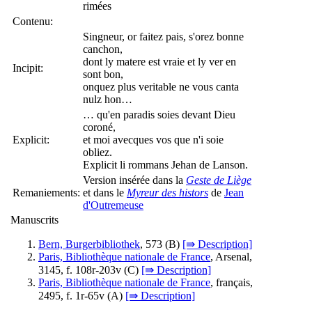
rimées
Contenu:
Singneur, or faitez pais, s'orez bonne
canchon,
dont ly matere est vraie et ly ver en
Incipit:
sont bon,
onquez plus veritable ne vous canta
nulz hon…
… qu'en paradis soies devant Dieu
coroné,
Explicit:
et moi avecques vos que n'i soie
obliez.
Explicit li rommans Jehan de Lanson.
Version insérée dans la
Geste de Liège
Remaniements:
et dans le
Myreur des histors
de
Jean
d'Outremeuse
Manuscrits
Bern, Burgerbibliothek
, 573 (
B
)
[⇛ Description]
Paris, Bibliothèque nationale de France
, Arsenal,
3145, f. 108r-203v (
C
)
[⇛ Description]
Paris, Bibliothèque nationale de France
, français,
2495, f. 1r-65v (
A
)
[⇛ Description]