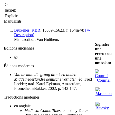
Contenu:
Incipit:
Explicit:
Manuscrits
Bruxelles, KBR
, 15589-15623, f. 164ra-vb
[⇛
Description]
Manuscrit dit Van Hulthem.
Signaler
Éditions anciennes
une
erreur ou
∅
une
omission:
Éditions modernes
Van de man die graag dronk en andere
Middelnederlandse komische verhalen
, éd. Fred
Courriel
Lodder; trad. Karel Eykman, Amsterdam,
Prometheus/Bakker, 2002, p. 142-147.
Traductions modernes
en anglais:
Medieval Comic Tales
, edited by Derek