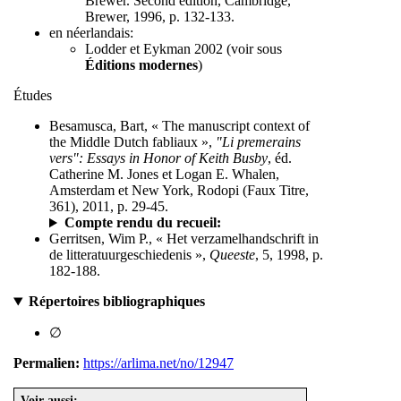
Brewer. Second edition, Cambridge,
Brewer, 1996, p. 132-133.
en néerlandais:
Lodder et Eykman 2002 (voir sous
Éditions modernes
)
Études
Besamusca, Bart, « The manuscript context of
the Middle Dutch fabliaux »,
"Li premerains
vers": Essays in Honor of Keith Busby
, éd.
Catherine M. Jones et Logan E. Whalen,
Amsterdam et New York, Rodopi (Faux Titre,
361), 2011, p. 29-45.
Compte rendu du recueil:
Gerritsen, Wim P., « Het verzamelhandschrift in
de litteratuurgeschiedenis »,
Queeste
, 5, 1998, p.
182-188.
Répertoires bibliographiques
∅
Permalien:
https://arlima.net/no/12947
Voir aussi: