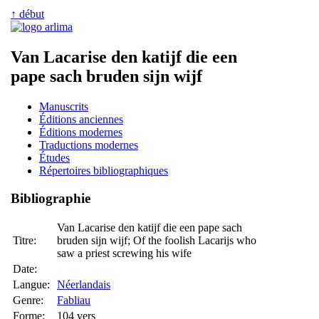
↑ début
Van Lacarise den katijf die een
pape sach bruden sijn wijf
Manuscrits
Éditions anciennes
Éditions modernes
Traductions modernes
Études
Répertoires bibliographiques
Bibliographie
Van Lacarise den katijf die een pape sach
Titre:
bruden sijn wijf; Of the foolish Lacarijs who
saw a priest screwing his wife
Date:
Langue:
Néerlandais
Genre:
Fabliau
Forme:
104 vers