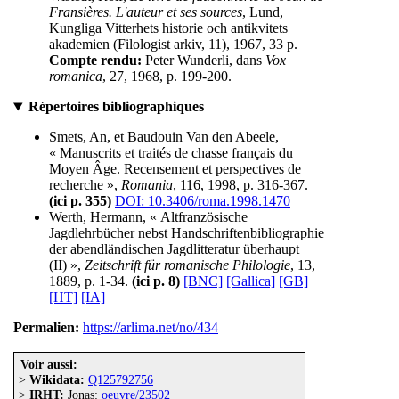
Fransières. L'auteur et ses sources
, Lund,
Kungliga Vitterhets historie och antikvitets
akademien (Filologist arkiv, 11), 1967, 33 p.
Compte rendu:
Peter Wunderli, dans
Vox
romanica
, 27, 1968, p. 199-200.
Répertoires bibliographiques
Smets, An, et Baudouin Van den Abeele,
« Manuscrits et traités de chasse français du
Moyen Âge. Recensement et perspectives de
recherche »,
Romania
, 116, 1998, p. 316-367.
(ici p. 355)
DOI: 10.3406/roma.1998.1470
Werth, Hermann, « Altfranzösische
Jagdlehrbücher nebst Handschriftenbibliographie
der abendländischen Jagdlitteratur überhaupt
(II) »,
Zeitschrift für romanische Philologie
, 13,
1889, p. 1-34.
(ici p. 8)
[BNC]
[Gallica]
[GB]
[HT]
[IA]
Permalien:
https://arlima.net/no/434
Voir aussi:
>
Wikidata:
Q125792756
>
IRHT:
Jonas:
oeuvre/23502