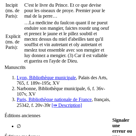
Incipit
C'est le livre du Prince. Et ce que devise
(ms. de
pour les oiseaux de proye. Premier pour le
Paris):
mal de la perre…
…La medicine du faulcon quant il ne pueut
enduire son mangier, faictes roustir ung oeuf
et prenez le jaune et le pillez soubtil et
Explicit
mectez dessus du miel d'abeilles tant qu'il
(ms. de
souffist et vin autretant et oly autretant et
Paris):
meslez tout ensemble avec son mengier et
luy donnez a mengier. (3) Car il est vallable
et guerira en l'ayde de Dieu.
Manuscrits
Lyon, Bibliothèque municipale
, Palais des Arts,
765, f. 189v-195r, XV
Narbonne, Bibliothèque municipale, 6, f. 36v-
107v, XV
Paris, Bibliothèque nationale de France
, français,
25342, f. 20v-39r
[⇛ Description]
Éditions anciennes
Signaler
une
∅
erreur ou