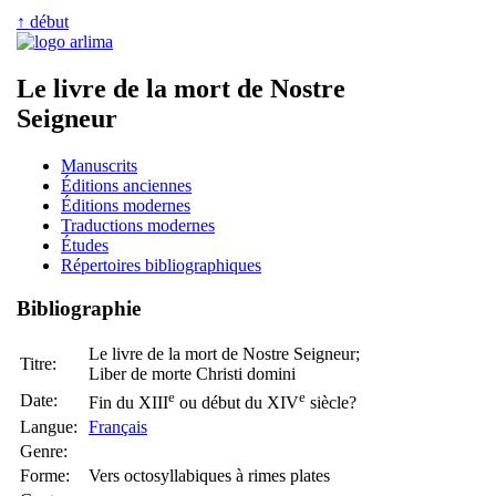
↑ début
Le livre de la mort de Nostre
Seigneur
Manuscrits
Éditions anciennes
Éditions modernes
Traductions modernes
Études
Répertoires bibliographiques
Bibliographie
Le livre de la mort de Nostre Seigneur;
Titre:
Liber de morte Christi domini
e
e
Date:
Fin du XIII
ou début du XIV
siècle?
Langue:
Français
Genre:
Forme:
Vers octosyllabiques à rimes plates