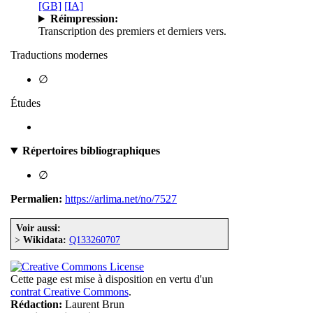
[GB]
[IA]
Réimpression:
Transcription des premiers et derniers vers.
Traductions modernes
∅
Études
Répertoires bibliographiques
∅
Permalien:
https://arlima.net/no/7527
Voir aussi:
>
Wikidata:
Q133260707
Cette page est mise à disposition en vertu d'un
contrat Creative Commons
.
Rédaction:
Laurent Brun