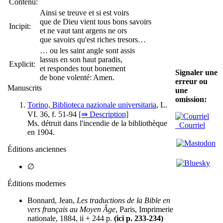
Contenu:
Ainsi se treuve et si est voirs
que de Dieu vient tous bons savoirs
Incipit:
et ne vaut tant argens ne ors
que savoirs qu'est riches tresors…
… ou les saint angle sont assis
lassus en son haut paradis,
Explicit:
et respondes tout bonement
Signaler une
de bone volenté: Amen.
erreur ou
Manuscrits
une
omission:
Torino, Biblioteca nazionale universitaria
, L.
VI. 36, f. 51-94
[⇛ Description]
Ms. détruit dans l'incendie de la bibliothèque
Courriel
en 1904.
Éditions anciennes
∅
Éditions modernes
Bonnard, Jean,
Les traductions de la Bible en
vers français au Moyen Âge
, Paris, Imprimerie
nationale, 1884, ii + 244 p.
(ici p. 233-234)