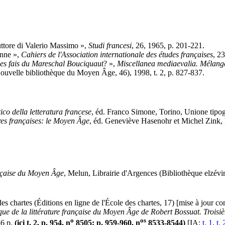
ttore di Valerio Massimo »,
Studi francesi
, 26, 1965, p. 201-221.
enne »,
Cahiers de l'Association internationale des études françaises
, 2
des fais du Mareschal Bouciquaut
? »,
Miscellanea mediaevalia. Mélange
ouvelle bibliothèque du Moyen Âge, 46), 1998, t. 2, p. 827-837.
ico della letteratura francese
, éd. Franco Simone, Torino, Unione tipogra
tres françaises: le Moyen Âge
, éd. Geneviève Hasenohr et Michel Zink, 
ançaise du Moyen Âge
, Melun, Librairie d'Argences (Bibliothèque elzévi
des chartes (Éditions en ligne de l'École des chartes, 17) [mise à jour co
ue de la littérature française du Moyen Âge de Robert Bossuat. Trois
o
os
36 p.
(ici t. 2, p. 954, n
8505; p. 959-960, n
8533-8544)
[IA:
t. 1
,
t. 