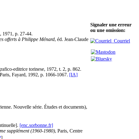
Signaler une erreur
ou une omission:
3, 1971, p. 27-44.
s offerts à Philippe Ménard
, éd. Jean-Claude
Courriel
fico-editrice torinese, 1972, t. 2, p. 862.
Paris, Fayard, 1992, p. 1066-1067.
[IA]
rienne. Nouvelle série. Études et documents),
ntinuelle].
[enc.sorbonne.fr]
ième supplément (1960-1980)
, Paris, Centre
2
]