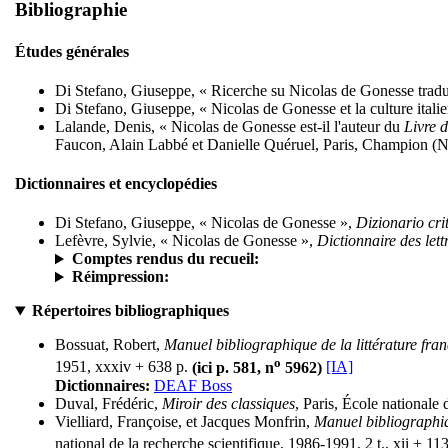
Bibliographie
Études générales
Di Stefano, Giuseppe, « Ricerche su Nicolas de Gonesse tradu
Di Stefano, Giuseppe, « Nicolas de Gonesse et la culture itali
Lalande, Denis, « Nicolas de Gonesse est-il l'auteur du
Livre 
Faucon, Alain Labbé et Danielle Quéruel, Paris, Champion (N
Dictionnaires et encyclopédies
Di Stefano, Giuseppe, « Nicolas de Gonesse »,
Dizionario crit
Lefèvre, Sylvie, « Nicolas de Gonesse »,
Dictionnaire des let
Comptes rendus du recueil:
Réimpression:
Répertoires bibliographiques
Bossuat, Robert,
Manuel bibliographique de la littérature fr
o
1951, xxxiv + 638 p.
(ici p. 581, n
5962)
[IA]
Dictionnaires:
DEAF Boss
Duval, Frédéric,
Miroir des classiques
, Paris, École nationale 
Vielliard, Françoise, et Jacques Monfrin,
Manuel bibliographiq
national de la recherche scientifique, 1986-1991, 2 t., xii + 11