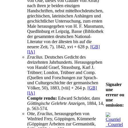
von Otte, dieses von Gautier von Arras)
nach ihren je beiden einzigen
Handschriften, nebst mittelhochdeutschen,
griechischen, lateinischen Anhängen und
geschichtlicher Untersuchung, zum ersten
Male herausgegeben von H. F. Massmann,
Quedlinburg et Leipzig, Basse (Bibliothek
der gesammten deutschen National-
Literatur von der ältesten bis auf die
neuere Zeit, 7), 1842, xvi + 628 p.
[GB]
[IA]
Eraclius.
Deutsches Gedicht des
dreizehnten Jahrhunderts. Herausgegeben
von Harald Graef, Strassburg, Karl J.
Trübner; London, Trübner and Comp.
(Quellen und Forschungen zur Sprach-
und Culturgeschichte der germanischen
Signaler
Völker, 50), 1883, [viii] + 264 p.
[GB]
une
[IA]
erreur ou
Compte rendu:
Edward Schröder, dans
une
Göttingische Gelehrte Anzeigen
, 1884, 14,
omission:
p. 563-574.
Otte,
Eraclius
, herausgegeben von
Winfried Frey, Göppingen, Kümmerle
(Göppinger Arbeiten zur Germanistik,
Courriel