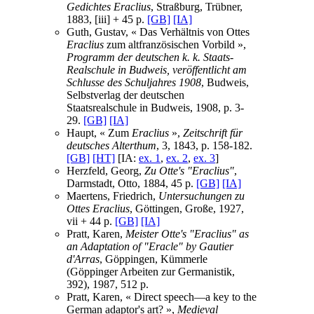
Gedichtes Eraclius
, Straßburg, Trübner,
1883, [iii] + 45 p.
[GB]
[IA]
Guth, Gustav, « Das Verhältnis von Ottes
Eraclius
zum altfranzösischen Vorbild »,
Programm der deutschen k. k. Staats-
Realschule in Budweis, veröffentlicht am
Schlusse des Schuljahres 1908
, Budweis,
Selbstverlag der deutschen
Staatsrealschule in Budweis, 1908, p. 3-
29.
[GB]
[IA]
Haupt, « Zum
Eraclius
»,
Zeitschrift für
deutsches Alterthum
, 3, 1843, p. 158-182.
[GB]
[HT]
[IA:
ex. 1
,
ex. 2
,
ex. 3
]
Herzfeld, Georg,
Zu Otte's "Eraclius"
,
Darmstadt, Otto, 1884, 45 p.
[GB]
[IA]
Maertens, Friedrich,
Untersuchungen zu
Ottes Eraclius
, Göttingen, Große, 1927,
vii + 44 p.
[GB]
[IA]
Pratt, Karen,
Meister Otte's "Eraclius" as
an Adaptation of "Eracle" by Gautier
d'Arras
, Göppingen, Kümmerle
(Göppinger Arbeiten zur Germanistik,
392), 1987, 512 p.
Pratt, Karen, « Direct speech—a key to the
German adaptor's art? »,
Medieval