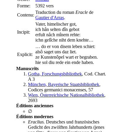
Forme:
5392 vers
Traduction du roman
Eracle
de
Contenu:
Gautier d'Arras
.
Vater, himelischer got,
ich hân selten dîn gebot
Incipit:
erfult nâch mînem rehte:
ichn gelîche niht dem knehte…
… do er von disem leben schiet:
alsô saget uns daz liet.
Explicit:
ze Kunstenôpel wart er begraben.
hie sol diu rede ein ende haben.
Manuscrits
Gotha, Forschungsbibliothek
, Cod. Chart.
A 3
München, Bayerische Staatsbibliothek
,
Codices germanici monacenses, 57
Wien, Österreichische Nationalbibliothek
,
2693
Éditions anciennes
∅
Éditions modernes
Eraclius.
Deutsches und französisches
Gedicht des zwölften Jahrhunderts (jenes