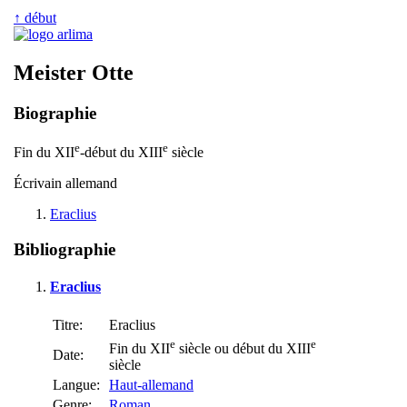
↑ début
Meister Otte
Biographie
e
e
Fin du XII
-début du XIII
siècle
Écrivain allemand
Eraclius
Bibliographie
Eraclius
Titre:
Eraclius
e
e
Fin du XII
siècle ou début du XIII
Date:
siècle
Langue:
Haut-allemand
Genre:
Roman