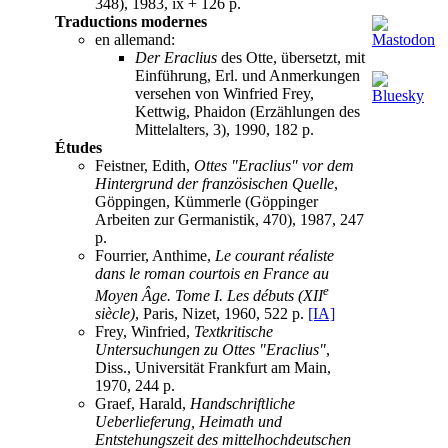
348), 1983, ix + 126 p.
Traductions modernes
en allemand:
Der Eraclius
des Otte, übersetzt, mit
Einführung, Erl. und Anmerkungen
versehen von Winfried Frey,
Kettwig, Phaidon (Erzählungen des
Mittelalters, 3), 1990, 182 p.
Études
Feistner, Edith,
Ottes "Eraclius" vor dem
Hintergrund der französischen Quelle
,
Göppingen, Kümmerle (Göppinger
Arbeiten zur Germanistik, 470), 1987, 247
p.
Fourrier, Anthime,
Le courant réaliste
dans le roman courtois en France au
e
Moyen Âge. Tome I. Les débuts (XII
siècle)
, Paris, Nizet, 1960, 522 p.
[IA]
Frey, Winfried,
Textkritische
Untersuchungen zu Ottes "Eraclius"
,
Diss., Universität Frankfurt am Main,
1970, 244 p.
Graef, Harald,
Handschriftliche
Ueberlieferung, Heimath und
Entstehungszeit des mittelhochdeutschen