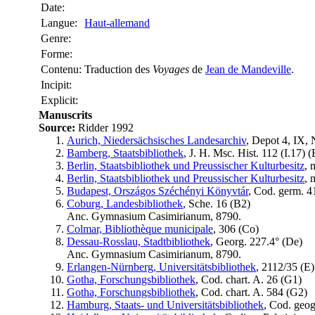
Date:
Langue:
Haut-allemand
Genre:
Forme:
Contenu:
Traduction des
Voyages
de
Jean de Mandeville
.
Incipit:
Explicit:
Manuscrits
Source:
Ridder 1992
Aurich, Niedersächsisches Landesarchiv
, Depot 4, IX, N
Bamberg, Staatsbibliothek
, J. H. Msc. Hist. 112 (I.17) (
Berlin, Staatsbibliothek und Preussischer Kulturbesitz
, 
Berlin, Staatsbibliothek und Preussischer Kulturbesitz
, 
Budapest, Országos Széchényi Könyvtár
, Cod. germ. 4
Coburg, Landesbibliothek
, Sche. 16 (
B2
)
Anc. Gymnasium Casimirianum, 8790.
Colmar, Bibliothèque municipale
, 306 (
Co
)
Dessau-Rosslau, Stadtbibliothek
, Georg. 227.4° (
De
)
Anc. Gymnasium Casimirianum, 8790.
Erlangen-Nürnberg, Universitätsbibliothek
, 2112/35 (
E
)
Gotha, Forschungsbibliothek
, Cod. chart. A. 26 (
G1
)
Gotha, Forschungsbibliothek
, Cod. chart. A. 584 (
G2
)
Hamburg, Staats- und Universitätsbibliothek
, Cod. geog