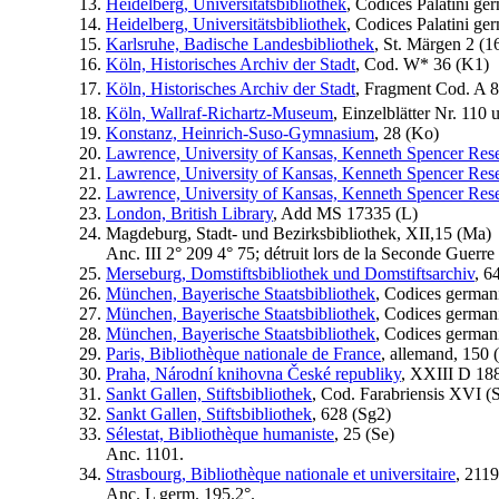
Heidelberg, Universitätsbibliothek
, Codices Palatini ger
Heidelberg, Universitätsbibliothek
, Codices Palatini ger
Karlsruhe, Badische Landesbibliothek
, St. Märgen 2 (1
Köln, Historisches Archiv der Stadt
, Cod. W* 36 (
K1
)
Köln, Historisches Archiv der Stadt
, Fragment Cod. A 8
Köln, Wallraf-Richartz-Museum
, Einzelblätter Nr. 110 
Konstanz, Heinrich-Suso-Gymnasium
, 28 (
Ko
)
Lawrence, University of Kansas, Kenneth Spencer Rese
Lawrence, University of Kansas, Kenneth Spencer Rese
Lawrence, University of Kansas, Kenneth Spencer Rese
London, British Library
, Add MS 17335 (
L
)
Magdeburg, Stadt- und Bezirksbibliothek, XII,15 (
Ma
)
Anc. III 2° 209 4° 75; détruit lors de la Seconde Guerre
Merseburg, Domstiftsbibliothek und Domstiftsarchiv
, 64
München, Bayerische Staatsbibliothek
, Codices german
München, Bayerische Staatsbibliothek
, Codices german
München, Bayerische Staatsbibliothek
, Codices german
Paris, Bibliothèque nationale de France
, allemand, 150 (
Praha, Národní knihovna České republiky
, XXIII D 188
Sankt Gallen, Stiftsbibliothek
, Cod. Farabriensis XVI (
Sankt Gallen, Stiftsbibliothek
, 628 (
Sg2
)
Sélestat, Bibliothèque humaniste
, 25 (
Se
)
Anc. 1101.
Strasbourg, Bibliothèque nationale et universitaire
, 2119
Anc. L germ. 195.2°.