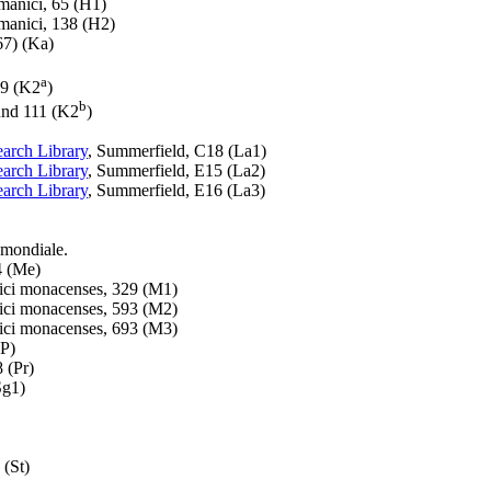
manici, 65 (
H1
)
manici, 138 (
H2
)
67) (
Ka
)
a
9 (
K2
)
b
und 111 (
K2
)
arch Library
, Summerfield, C18 (
La1
)
arch Library
, Summerfield, E15 (
La2
)
arch Library
, Summerfield, E16 (
La3
)
 mondiale.
 (
Me
)
ici monacenses, 329 (
M1
)
ici monacenses, 593 (
M2
)
ici monacenses, 693 (
M3
)
P
)
 (
Pr
)
Sg1
)
 (
St
)