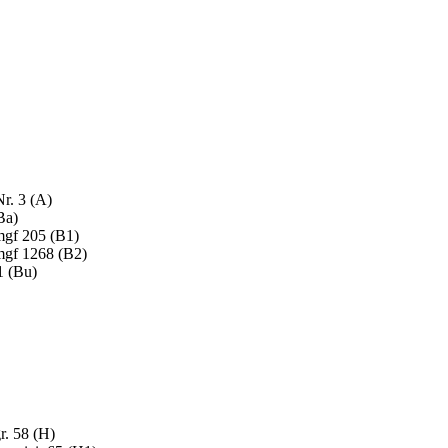
r. 3 (
A
)
Ba
)
mgf 205 (
B1
)
mgf 1268 (
B2
)
1 (
Bu
)
r. 58 (
H
)