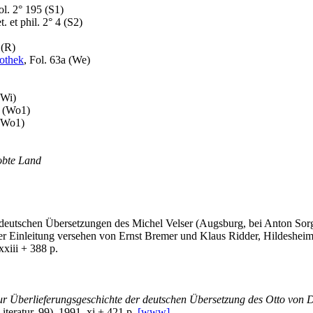
ol. 2° 195 (
S1
)
. et phil. 2° 4 (
S2
)
(
R
)
iothek
, Fol. 63a (
We
)
Wi
)
 (
Wo1
)
Wo1
)
obte Land
r deutschen Übersetzungen des Michel Velser (Augsburg, bei Anton Sor
er Einleitung versehen von Ernst Bremer und Klaus Ridder, Hildeshei
xiii + 388 p.
zur Überlieferungsgeschichte der deutschen Übersetzung des Otto von
eratur, 99), 1991, xi + 421 p.
[www]