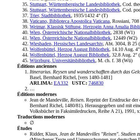
Stuttgart, Württembergische Landesbibliothek
, Cod. the
Stuttgart, Württembergische Landesbibliothek
, Cod. poet
Trier, Stadtbibliothek
, 1935/1432 4° (
T
)
Vaticano, Biblioteca Apostolica Vaticana
, Rossiani, 708 
Weimar, Klassisk Stiftung, Herzogin Anna Amalia Bibl
Wien, Österreichische Nationalbibliothek
, 2838 (
W1
)
Wien, Österreichische Nationalbibliothek
, 12449 (
W2
)
Wiesbaden, Hessisches Landesarchiv
, Abt. 3004, B 25 (
Wolfenbüttel, Herzog August Bibliothek
, 14.10 Aug. 4°
Wolfenbüttel, Herzog August Bibliothek
, 32.8 Aug. 2° (
Würzburg, Universitätsbibliothek
, M. ch. f. 38 (
Wü
)
Éditions anciennes
Itinerarius. Reysen und wanderschafften durch das Gel
Basel, Bernhard Richel, [vers 1480-1481]
ARLIMA:
EA332
USTC:
746830
…
Éditions modernes
Jean de Mandeville,
Reisen
. Reprint der Erstdrucke de
Bernhard Richel, 1480/81). Herausgegeben und mit ein
Volksbücher in Faksimiledrucken, Reihe A 21), 1991, xx
Traductions modernes
∅
Études
Ridder, Klaus,
Jean de Mandevilles "Reisen". Studien 
(Münchener Texte und Untersuchungen zur deutschen Lit