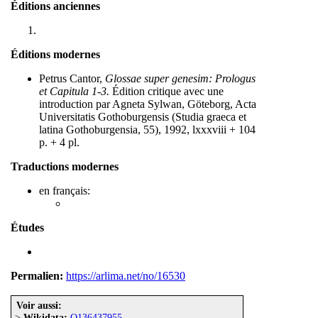
Éditions anciennes
Éditions modernes
Petrus Cantor,
Glossae super genesim: Prologus
et Capitula 1-3.
Édition critique avec une
introduction par Agneta Sylwan, Göteborg, Acta
Universitatis Gothoburgensis (Studia graeca et
latina Gothoburgensia, 55), 1992, lxxxviii + 104
p. + 4 pl.
Traductions modernes
en français:
Études
Permalien:
https://arlima.net/no/16530
Voir aussi:
>
Wikidata:
Q136437955