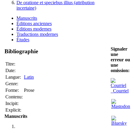
De oratione et speciebus illius (attribution
incertaine)
Manuscrits
Éditions anciennes
Éditions modernes
Traductions modernes
Études
Signaler
Bibliographie
une
erreur ou
Titre:
une
Date:
omission:
Langue:
Latin
Genre:
Forme:
Prose
Courriel
Contenu:
Incipit:
Explicit:
Manuscrits