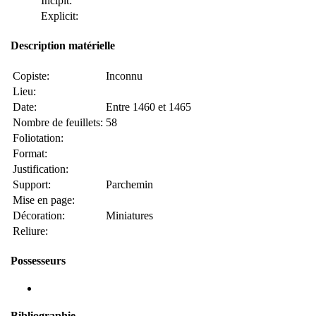
Incipit:
Explicit:
Description matérielle
Copiste:
Inconnu
Lieu:
Date:
Entre 1460 et 1465
Nombre de feuillets:
58
Foliotation:
Format:
Justification:
Support:
Parchemin
Mise en page:
Décoration:
Miniatures
Reliure:
Possesseurs
Bibliographie