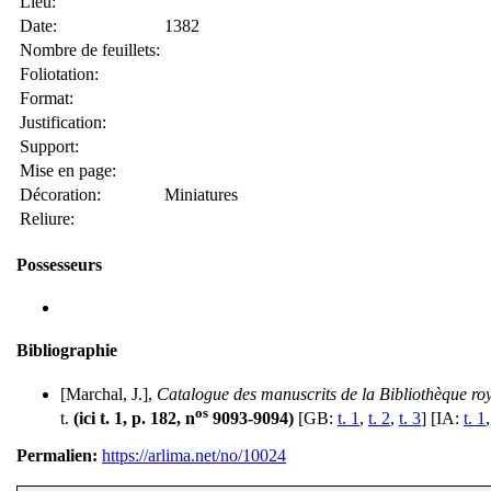
Lieu:
Date:
1382
Nombre de feuillets:
Foliotation:
Format:
Justification:
Support:
Mise en page:
Décoration:
Miniatures
Reliure:
Possesseurs
Bibliographie
[Marchal, J.],
Catalogue des manuscrits de la Bibliothèque roy
os
t.
(ici t. 1, p. 182, n
9093-9094)
[GB:
t. 1
,
t. 2
,
t. 3
] [IA:
t. 1
Permalien:
https://arlima.net/no/10024