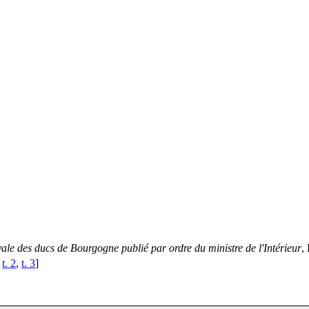
ale des ducs de Bourgogne publié par ordre du ministre de l'Intérieur
,
,
t. 2
,
t. 3
]