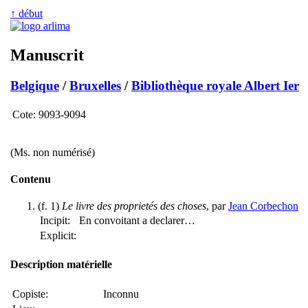
↑ début
Manuscrit
Belgique
/
Bruxelles
/
Bibliothèque royale Albert Ier
Cote:
9093-9094
(Ms. non numérisé)
Contenu
(f. 1)
Le livre des proprietés des choses
, par
Jean Corbechon
Incipit:
En convoitant a declarer…
Explicit:
Description matérielle
Copiste:
Inconnu