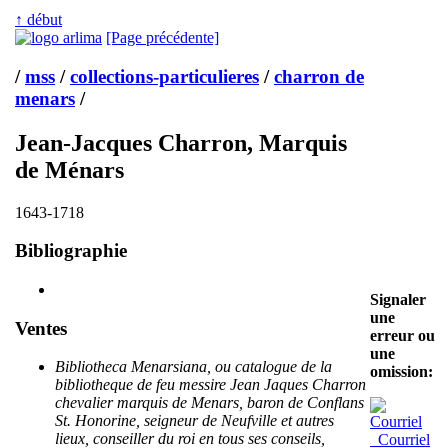
↑ début
[Page précédente]
/
mss
/
collections-particulieres
/
charron de
menars
/
Jean-Jacques Charron, Marquis
de Ménars
1643-1718
Bibliographie
Signaler
une
Ventes
erreur ou
une
Bibliotheca Menarsiana, ou catalogue de la
omission:
bibliotheque de feu messire Jean Jaques Charron
chevalier marquis de Menars, baron de Conflans
St. Honorine, seigneur de Neufville et autres
lieux, conseiller du roi en tous ses conseils,
Courriel