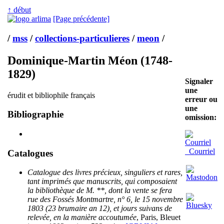
↑ début
[Page précédente]
/
mss
/
collections-particulieres
/
meon
/
Dominique-Martin Méon (1748-
1829)
Signaler
une
érudit et bibliophile français
erreur ou
une
Bibliographie
omission:
Courriel
Catalogues
Catalogue des livres précieux, singuliers et rares,
tant imprimés que manuscrits, qui composaient
la bibliothèque de M. **, dont la vente se fera
rue des Fossés Montmartre, n° 6, le 15 novembre
1803 (23 brumaire an 12), et jours suivans de
relevée, en la manière accoutumée
, Paris, Bleuet