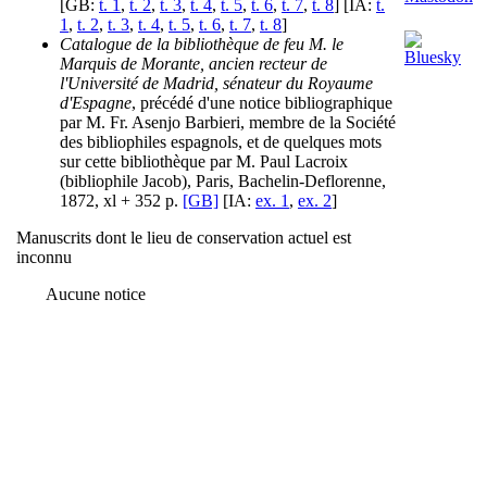
[GB:
t. 1
,
t. 2
,
t. 3
,
t. 4
,
t. 5
,
t. 6
,
t. 7
,
t. 8
] [IA:
t.
1
,
t. 2
,
t. 3
,
t. 4
,
t. 5
,
t. 6
,
t. 7
,
t. 8
]
Catalogue de la bibliothèque de feu M. le
Marquis de Morante, ancien recteur de
l'Université de Madrid, sénateur du Royaume
d'Espagne
, précédé d'une notice bibliographique
par M. Fr. Asenjo Barbieri, membre de la Société
des bibliophiles espagnols, et de quelques mots
sur cette bibliothèque par M. Paul Lacroix
(bibliophile Jacob), Paris, Bachelin-Deflorenne,
1872, xl + 352 p.
[GB]
[IA:
ex. 1
,
ex. 2
]
Manuscrits dont le lieu de conservation actuel est
inconnu
Aucune notice