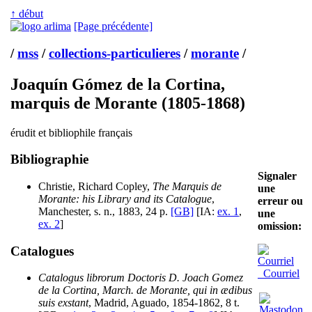
↑ début
[Page précédente]
/
mss
/
collections-particulieres
/
morante
/
Joaquín Gómez de la Cortina,
marquis de Morante (1805-1868)
érudit et bibliophile français
Bibliographie
Signaler
Christie, Richard Copley,
The Marquis de
une
Morante: his Library and its Catalogue
,
erreur ou
Manchester, s. n., 1883, 24 p.
[GB]
[IA:
ex. 1
,
une
ex. 2
]
omission:
Catalogues
Courriel
Catalogus librorum Doctoris D. Joach Gomez
de la Cortina, March. de Morante, qui in ædibus
suis exstant
, Madrid, Aguado, 1854-1862, 8 t.