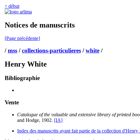
↑ début
Notices de manuscrits
[Page précédente]
/
mss
/
collections-particulieres
/
white
/
Henry White
Bibliographie
Vente
Catalogue of the valuable and extensive library of printed bo
and Hodge, 1902.
[IA]
Index des manuscrits ayant fait partie de la collection d'Hen