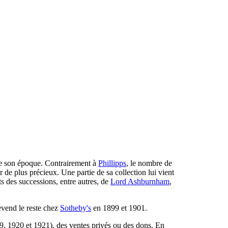
de son époque. Contrairement à
Phillipps
, le nombre de
de plus précieux. Une partie de sa collection lui vient
s des successions, entre autres, de
Lord Ashburnham
,
evend le reste chez
Sotheby's
en 1899 et 1901.
, 1920 et 1921), des ventes privés ou des dons. En