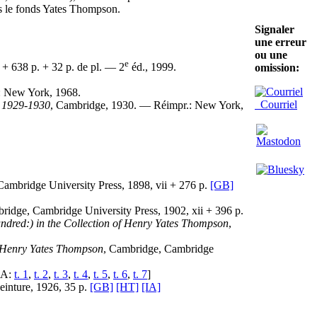
s le fonds Yates Thompson.
Signaler
une erreur
ou une
e
 + 638 p. + 32 p. de pl. — 2
éd., 1999.
omission:
: New York, 1968.
Courriel
s 1929-1930
, Cambridge, 1930. — Réimpr.: New York,
Cambridge University Press, 1898, vii + 276 p.
[GB]
ridge, Cambridge University Press, 1902, xii + 396 p.
ndred:) in the Collection of Henry Yates Thompson
,
f Henry Yates Thompson
, Cambridge, Cambridge
IA:
t. 1
,
t. 2
,
t. 3
,
t. 4
,
t. 5
,
t. 6
,
t. 7
]
peinture, 1926, 35 p.
[GB]
[HT]
[IA]