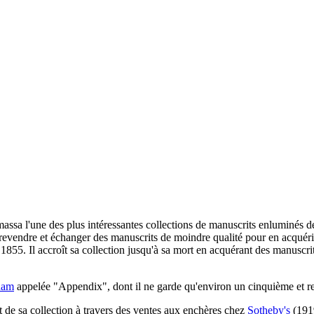
assa l'une des plus intéressantes collections de manuscrits enluminés 
evendre et échanger des manuscrits de moindre qualité pour en acquérir 
1855. Il accroît sa collection jusqu'à sa mort en acquérant des manuscrit
ham
appelée "Appendix", dont il ne garde qu'environ un cinquième et r
nt de sa collection à travers des ventes aux enchères chez
Sotheby's
(1919