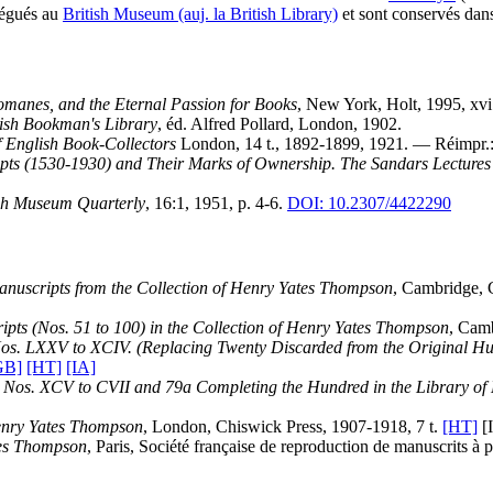
légués au
British Museum (auj. la British Library)
et sont conservés dan
iomanes, and the Eternal Passion for Books
, New York, Holt, 1995, xvi
lish Bookman's Library
, éd. Alfred Pollard, London, 1902.
f English Book-Collectors
London, 14 t., 1892-1899, 1921. — Réimpr.
ipts (1530-1930) and Their Marks of Ownership. The Sandars Lecture
ish Museum Quarterly
, 16:1, 1951, p. 4-6.
DOI: 10.2307/4422290
Manuscripts from the Collection of Henry Yates Thompson
, Cambridge, 
ripts (Nos. 51 to 100) in the Collection of Henry Yates Thompson
, Camb
Nos. LXXV to XCIV. (Replacing Twenty Discarded from the Original Hu
GB]
[HT]
[IA]
s Nos. XCV to CVII and 79a Completing the Hundred in the Library o
Henry Yates Thompson
, London, Chiswick Press, 1907-1918, 7 t.
[HT]
[
tes Thompson
, Paris, Société française de reproduction de manuscrits à 