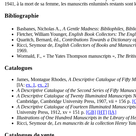
1941, à la mort de sa femme, les manuscrits enluminés restants sont 
Bibliographie
Basbanes, Nicholas A.,
A Gentle Madness: Bibliophiles, Bibl
Fletcher, William Younger,
English Book Collectors: The Eng
Quaritch, Bernard, éd.,
Contributions Towards a Dictionary o
Ricci, Seymour de,
English Collectors of Books and Manuscr
1969.
Wormald, F., « The Yates Thompson manuscripts »,
The Brit
Catalogues
James, Montague Rhodes,
A Descriptive Catalogue of Fifty 
[IA:
ex. 1
,
ex. 2
]
A Descriptive Catalogue of the Second Series of Fifty Manusc
A Descriptive Catalogue of Twenty Illuminated Manuscripts 
Cambridge, Cambridge University Press, 1907, vii + 156 p.
[
A Descriptive Catalogue of Fourteen Illuminated Manuscript
University Press, 1912, xv + 151 p.
[GB]
[HT]
[IA]
Illustrations of One Hundred Manuscripts in the Library of 
Ricci, Seymour de,
Les manuscrits de la collection Henry Ya
Catalogues de vente