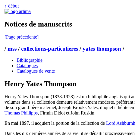
↑ début
Notices de manuscrits
[Page précédente]
/
mss
/
collections-particulieres
/
yates thompson
/
Bibliographie
Catalogues
Catalogues de vente
Henry Yates Thompson
Henry Yates Thomspon (1838-1928) est un bibliophile anglais qui am
volumes dans sa collection demeure relativement modeste, préférant r
de son grand-père maternel, Joseph Brooks Yates, duquel il hérite en 
Thomas Phillipps
, Firmin Didot et John Ruskin.
En mai 1897, il acquiert la portion de la collection de
Lord Ashburn
Dans les dix dernières années de sa vie, il se départit progressiveme