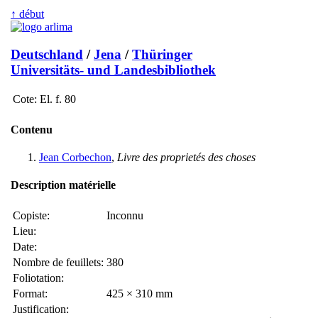
↑ début
Deutschland
/
Jena
/
Thüringer
Universitäts- und Landesbibliothek
Cote:
El. f. 80
Contenu
Jean Corbechon
,
Livre des proprietés des choses
Description matérielle
Copiste:
Inconnu
Lieu:
Date:
Nombre de feuillets:
380
Foliotation:
Format:
425 × 310 mm
Justification: