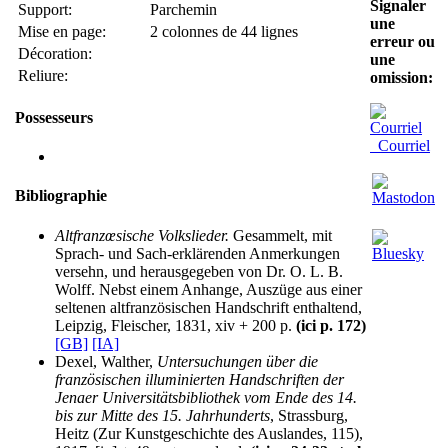
Signaler
Support:
Parchemin
une
Mise en page:
2 colonnes de 44 lignes
erreur ou
Décoration:
une
Reliure:
omission:
Possesseurs
Courriel
Bibliographie
Altfranzœsische Volkslieder.
Gesammelt, mit
Sprach- und Sach-erklärenden Anmerkungen
versehn, und herausgegeben von Dr. O. L. B.
Wolff. Nebst einem Anhange, Auszüge aus einer
seltenen altfranzösischen Handschrift enthaltend,
Leipzig, Fleischer, 1831, xiv + 200 p.
(ici p. 172)
[GB]
[IA]
Dexel, Walther,
Untersuchungen über die
französischen illuminierten Handschriften der
Jenaer Universitätsbibliothek vom Ende des 14.
bis zur Mitte des 15. Jahrhunderts
, Strassburg,
Heitz (Zur Kunstgeschichte des Auslandes, 115),