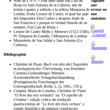
Signaler
Note au f. 97v: « Este libro halló frai Luis de
une
Borja en Sant Antonio de la Cabrera, año de
erreur ou
treinta i quatro y enbiolo a la señora Marquesa de
une
Lonbai, Doña Leonor de Castro, el qual fue paje
omission:
del emperador Don Carlos y despues fraile de
San Francisco y porque es verdad firmolo de su
nombre, Frai Luis de Borja »
Leonor de Castro Mello y Meneses (1512-1546),
Courriel
IV Duquesa de Gandía, I Marquesa de Lombay
Monasterio de San Julián y San Antonio (La
Cabrera)
Bibliographie
Christine de Pisan,
Buch von den drei Tugenden
in portugiesischer Übersetzung
, von Dorothee
Carstens-Grokenberger, Münster,
Aschendorffsche Verlagsbuchhandlung
(Portugiesische Forschungen der
Görresgesellschaft, Reihe 2, 1), 1961, 159 p.
Crispim, Maria de Lourdes,
Christine de Pizan
"O livro das tres vertudes" ou "O espelho de
Cristina": edição critica da tradução
quatrocentista de "Le livre des trois vertues" e
estudo linguístico de algunas construçoes