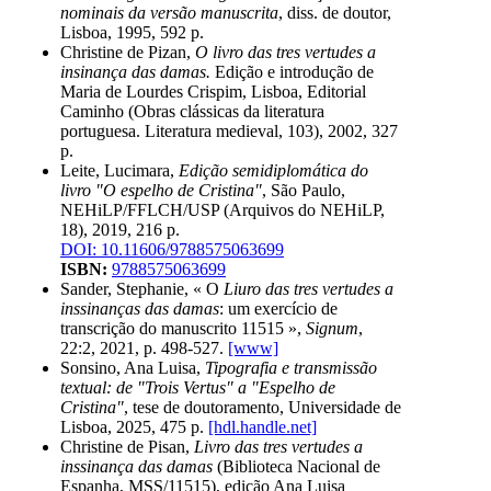
nominais da versão manuscrita
, diss. de doutor,
Lisboa, 1995, 592 p.
Christine de Pizan,
O livro das tres vertudes a
insinança das damas.
Edição e introdução de
Maria de Lourdes Crispim, Lisboa, Editorial
Caminho (Obras clássicas da literatura
portuguesa. Literatura medieval, 103), 2002, 327
p.
Leite, Lucimara,
Edição semidiplomática do
livro "O espelho de Cristina"
, São Paulo,
NEHiLP/FFLCH/USP (Arquivos do NEHiLP,
18), 2019, 216 p.
DOI: 10.11606/9788575063699
ISBN:
9788575063699
Sander, Stephanie, « O
Liuro das tres vertudes a
inssinanças das damas
: um exercício de
transcrição do manuscrito 11515 »,
Signum
,
22:2, 2021, p. 498-527.
[www]
Sonsino, Ana Luisa,
Tipografia e transmissão
textual: de "Trois Vertus" a "Espelho de
Cristina"
, tese de doutoramento, Universidade de
Lisboa, 2025, 475 p.
[hdl.handle.net]
Christine de Pisan,
Livro das tres vertudes a
inssinança das damas
(Biblioteca Nacional de
Espanha, MSS/11515), edição Ana Luisa