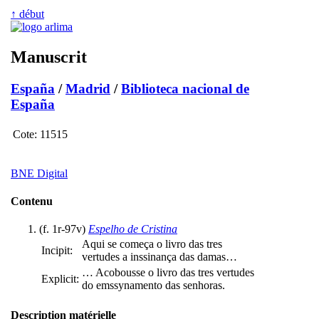
↑ début
Manuscrit
España
/
Madrid
/
Biblioteca nacional de
España
Cote:
11515
BNE Digital
Contenu
(f. 1r-97v)
Espelho de Cristina
Aqui se começa o livro das tres
Incipit:
vertudes a inssinança das damas…
… Acobousse o livro das tres vertudes
Explicit:
do emssynamento das senhoras.
Description matérielle