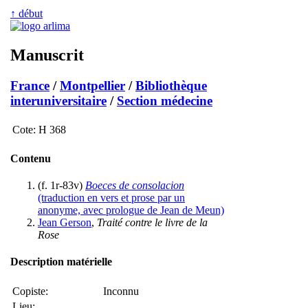
↑ début
Manuscrit
France
/
Montpellier
/
Bibliothèque
interuniversitaire
/
Section médecine
Cote:
H 368
Contenu
(f. 1r-83v)
Boeces de consolacion
(traduction en vers et prose par un
anonyme, avec prologue de Jean de Meun)
Jean Gerson
,
Traité contre le livre de la
Rose
Description matérielle
Copiste:
Inconnu
Lieu: