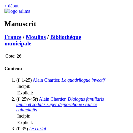
↑ début
Manuscrit
France
/
Moulins
/
Bibliothèque
municipale
Cote:
26
Contenu
(f. 1-25)
Alain Chartier
,
Le quadrilogue invectif
Incipit:
Explicit:
(f. 25v-45r)
Alain Chartier
,
Dialogus familiaris
amici et sodalis super deploratione Gallice
calamitatis
Incipit:
Explicit:
(f. 35)
Le curial