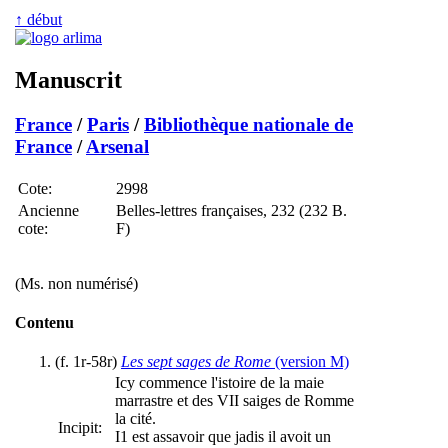
↑ début
Manuscrit
France
/
Paris
/
Bibliothèque nationale de
France
/
Arsenal
Cote:
2998
Ancienne
Belles-lettres françaises, 232 (232 B.
cote:
F)
(Ms. non numérisé)
Contenu
(f. 1r-58r)
Les sept sages de Rome
(version M)
Icy commence l'istoire de la maie
marrastre et des VII saiges de Romme
la cité.
Incipit:
I1 est assavoir que jadis il avoit un