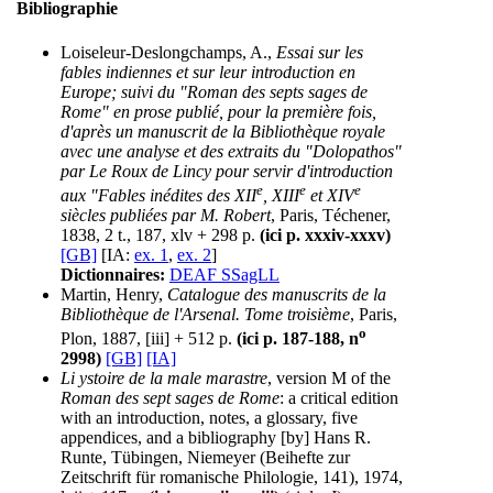
Bibliographie
Loiseleur-Deslongchamps, A.,
Essai sur les
fables indiennes et sur leur introduction en
Europe; suivi du "Roman des septs sages de
Rome" en prose publié, pour la première fois,
d'après un manuscrit de la Bibliothèque royale
avec une analyse et des extraits du "Dolopathos"
par Le Roux de Lincy pour servir d'introduction
e
e
e
aux "Fables inédites des XII
, XIII
et XIV
siècles publiées par M. Robert
, Paris, Téchener,
1838, 2 t., 187, xlv + 298 p.
(ici p. xxxiv-xxxv)
[GB]
[IA:
ex. 1
,
ex. 2
]
Dictionnaires:
DEAF SSagLL
Martin, Henry,
Catalogue des manuscrits de la
Bibliothèque de l'Arsenal. Tome troisième
, Paris,
o
Plon, 1887, [iii] + 512 p.
(ici p. 187-188, n
2998)
[GB]
[IA]
Li ystoire de la male marastre
, version M of the
Roman des sept sages de Rome
: a critical edition
with an introduction, notes, a glossary, five
appendices, and a bibliography [by] Hans R.
Runte, Tübingen, Niemeyer (Beihefte zur
Zeitschrift für romanische Philologie, 141), 1974,