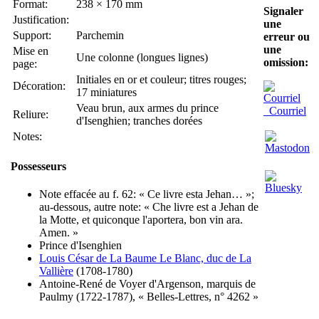
Format:
238 × 170 mm
Signaler
Justification:
une
Support:
Parchemin
erreur ou
une
Mise en
Une colonne (longues lignes)
omission:
page:
Initiales en or et couleur; titres rouges;
Décoration:
17 miniatures
Veau brun, aux armes du prince
Courriel
Reliure:
d'Isenghien; tranches dorées
Notes:
Possesseurs
Note effacée au f. 62: « Ce livre esta Jehan… »;
au-dessous, autre note: « Che livre est a Jehan de
la Motte, et quiconque l'aportera, bon vin ara.
Amen. »
Prince d'Isenghien
Louis César de La Baume Le Blanc, duc de La
Vallière
(1708-1780)
Antoine-René de Voyer d'Argenson, marquis de
Paulmy (1722-1787), « Belles-Lettres, n° 4262 »