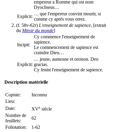
empereur a Romme qui ost nom
Dyocliseus…
… que l'empereur convint mourir, si
Explicit:
comme cy aprés vous orrez.
(f. 58v-62r)
L'enseignement de sapience
, [extrait
du
Miroir du monde
]
Cy commence l'enseignement de
sapience.
Incipit:
Le commencement de sapience est
craindre Dieu…
… jeune, aumosne et oroison. Deo
Explicit:
gracias.
Cy fenist l'enseignement de sapience.
Description matérielle
Copiste:
Inconnu
Lieu:
e
Date:
XV
siècle
Nombre de
62
feuillets:
Foliotation:
1-62