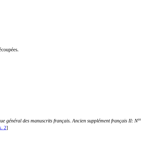
découpées.
o
ue général des manuscrits français. Ancien supplément français II: N
x. 2
]