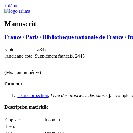
↑ début
Manuscrit
France
/
Paris
/
Bibliothèque nationale de France
/
fr
Cote:
12332
Ancienne cote:
Supplément français, 2445
(Ms. non numérisé)
Contenu
[
Jean Corbechon
,
Livre des proprietés des choses
], incomplet 
Description matérielle
Copiste:
Inconnu
Lieu:
e