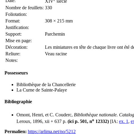
Date:
XIV
siècle
Nombre de feuillets:
330
Foliotation:
Format:
308 × 215 mm
Justification:
Support:
Parchemin
Mise en page:
Décoration:
Les miniatures en tête de chaque livre ont été 
Reliure:
Veau racine
Notes:
Possesseurs
Bibliothèque de la Chancellerie
La Curne de Sainte-Palaye
Bibliographie
Omont, Henri, et C. Couderc,
Bibliothèque nationale. Catalog
o
Leroux, 1896, xii + 637 p.
(ici p. 501, n
12332)
[IA:
ex. 1
,
e
Permalien:
https://arlima.net/no/5212