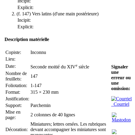
Incipit:
Explicit:
(f. 147) Vers latins (d'une main postérieure)
Incipit:
Explicit:
Description matérielle
Copiste:
Inconnu
Lieu:
e
Date:
Seconde moitié du XIV
siècle
Signaler
une
Nombre de
147
erreur ou
feuillets:
une
Foliotation:
1-147
omission:
Format:
315 × 230 mm
Justification:
Courriel
Support:
Parchemin
Mise en
2 colonnes de 40 lignes
page:
Miniatures; lettres ornées. Les rubriques
Décoration:
devant accompagner les miniatures sont
manquantes.