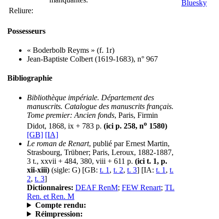
Reliure:
Possesseurs
« Boderbolb Reyms » (f. 1r)
Jean-Baptiste Colbert (1619-1683), n° 967
Bibliographie
Bibliothèque impériale. Département des
manuscrits. Catalogue des manuscrits français.
Tome premier: Ancien fonds
, Paris, Firmin
o
Didot, 1868, ix + 783 p.
(ici p. 258, n
1580)
[GB]
[IA]
Le roman de Renart
, publié par Ernest Martin,
Strasbourg, Trübner; Paris, Leroux, 1882-1887,
3 t., xxvii + 484, 380, viii + 611 p.
(ici t. 1, p.
xii-xiii)
(sigle: G)
[GB:
t. 1
,
t. 2
,
t. 3
] [IA:
t. 1
,
t.
2
,
t. 3
]
Dictionnaires:
DEAF RenM
;
FEW Renart
;
TL
Ren. et Ren. M
Compte rendu:
Réimpression: