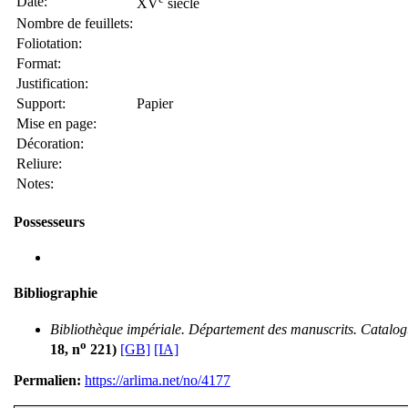
Date:
XV
siècle
Nombre de feuillets:
Foliotation:
Format:
Justification:
Support:
Papier
Mise en page:
Décoration:
Reliure:
Notes:
Possesseurs
Bibliographie
Bibliothèque impériale. Département des manuscrits. Catalog
o
18, n
221)
[GB]
[IA]
Permalien:
https://arlima.net/no/4177