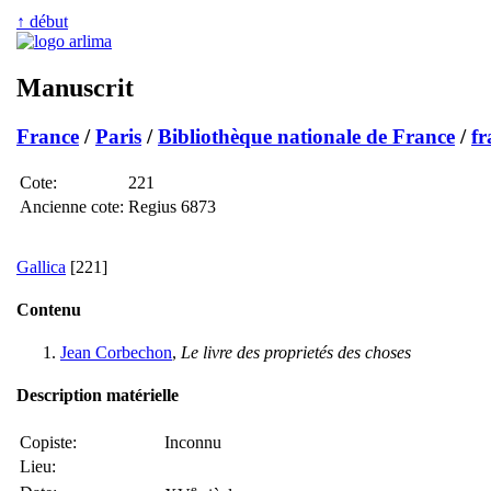
↑ début
Manuscrit
France
/
Paris
/
Bibliothèque nationale de France
/
fr
Cote:
221
Ancienne cote:
Regius 6873
Gallica
[221]
Contenu
Jean Corbechon
,
Le livre des proprietés des choses
Description matérielle
Copiste:
Inconnu
Lieu:
e