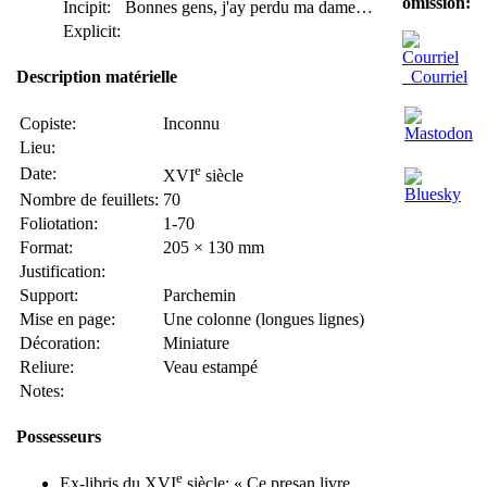
omission:
Incipit:
Bonnes gens, j'ay perdu ma dame…
Explicit:
Courriel
Description matérielle
Copiste:
Inconnu
Lieu:
e
Date:
XVI
siècle
Nombre de feuillets:
70
Foliotation:
1-70
Format:
205 × 130 mm
Justification:
Support:
Parchemin
Mise en page:
Une colonne (longues lignes)
Décoration:
Miniature
Reliure:
Veau estampé
Notes:
Possesseurs
e
Ex-libris du XVI
siècle: « Ce presan livre