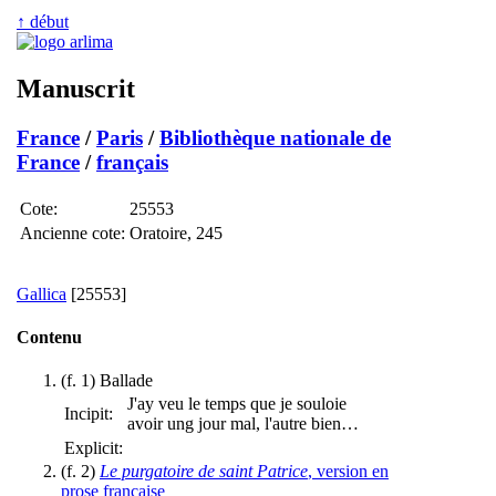
↑ début
Manuscrit
France
/
Paris
/
Bibliothèque nationale de
France
/
français
Cote:
25553
Ancienne cote:
Oratoire, 245
Gallica
[25553]
Contenu
(f. 1) Ballade
J'ay veu le temps que je souloie
Incipit:
avoir ung jour mal, l'autre bien…
Explicit:
(f. 2)
Le purgatoire de saint Patrice
, version en
prose française