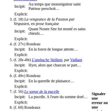
Au temps que monseignieur saint
Incipit:
Patrisse preschoit…
Explicit:
(f. 18)
La vengeance de la Passion par
Vespasien
, en prose française
Quant Nostre Sire fut monté es sains
Incipit:
chieulx…
Explicit:
(f. 27v) Rondeau
Incipit:
En la forest de longue attente…
Explicit:
(f. 28r-49r)
L'ambuche Vaillant
, par
Vaillant
Incipit:
Hyer, alors que chascun se part…
Explicit:
(f. 49v) Rondeau
Incipit:
En la querelle de plaisance…
Explicit:
(f. 50)
Le songe de la pucelle
Signaler
Incipit:
La pucelle. A l'eure du somme doré…
une
Explicit:
erreur ou
une
(f. 69) Rondeaux