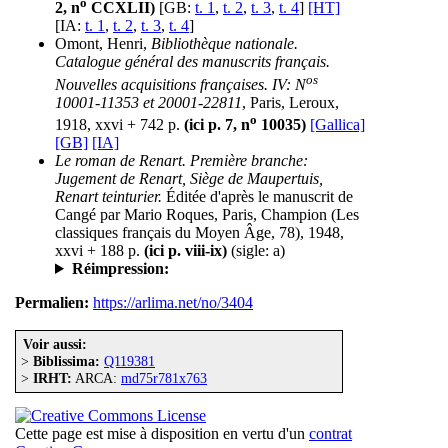
o
2, n
CCXLII)
[GB:
t. 1
,
t. 2
,
t. 3
,
t. 4
]
[HT]
[IA:
t. 1
,
t. 2
,
t. 3
,
t. 4
]
Omont, Henri,
Bibliothèque nationale.
Catalogue général des manuscrits français.
os
Nouvelles acquisitions françaises. IV: N
10001-11353 et 20001-22811
, Paris, Leroux,
o
1918, xxvi + 742 p.
(ici p. 7, n
10035)
[Gallica]
[GB]
[IA]
Le roman de Renart. Première branche:
Jugement de Renart, Siège de Maupertuis,
Renart teinturier.
Éditée d'après le manuscrit de
Cangé par Mario Roques, Paris, Champion (Les
classiques français du Moyen Âge, 78), 1948,
xxvi + 188 p.
(ici p. viii-ix)
(sigle: a)
Réimpression:
Permalien:
https://arlima.net/no/3404
Voir aussi:
>
Biblissima:
Q119381
>
IRHT:
ARCA:
md75r781x763
Cette page est mise à disposition en vertu d'un
contrat