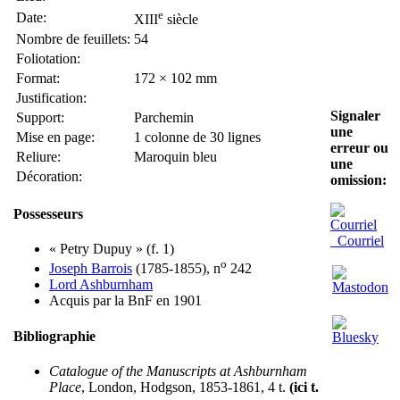
e
Date:
XIII
siècle
Nombre de feuillets:
54
Foliotation:
Format:
172 × 102 mm
Justification:
Signaler
Support:
Parchemin
une
Mise en page:
1 colonne de 30 lignes
erreur ou
Reliure:
Maroquin bleu
une
Décoration:
omission:
Possesseurs
Courriel
« Petry Dupuy » (f. 1)
o
Joseph Barrois
(1785-1855), n
242
Lord Ashburnham
Acquis par la BnF en 1901
Bibliographie
Catalogue of the Manuscripts at Ashburnham
Place
, London, Hodgson, 1853-1861, 4 t.
(ici t.