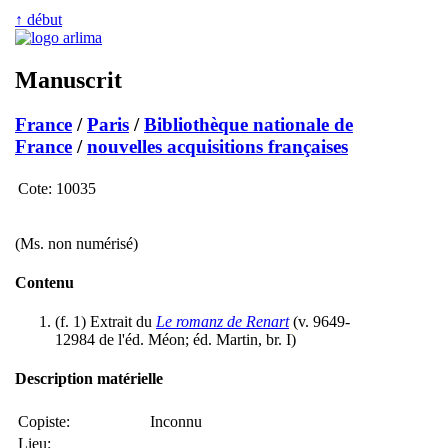
↑ début
Manuscrit
France
/
Paris
/
Bibliothèque nationale de
France
/
nouvelles acquisitions françaises
Cote:
10035
(Ms. non numérisé)
Contenu
(f. 1) Extrait du
Le romanz de Renart
(v. 9649-
12984 de l'éd. Méon; éd. Martin, br. I)
Description matérielle
Copiste:
Inconnu
Lieu: