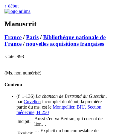
↑ début
Manuscrit
France
/
Paris
/
Bibliothèque nationale de
France
/
nouvelles acquisitions françaises
Cote:
993
(Ms. non numérisé)
Contenu
(f. 1-136)
La chanson de Bertrand du Guesclin
,
par
Cuvelier
; incomplet du début; la première
partie du ms. est le
Montpellier, BIU, Section
médecine, H 250
Aussi s'en va Bertran, qui cuer ot de
Incipit:
lion…
…
Explicit du bon connestable de
Explicit: