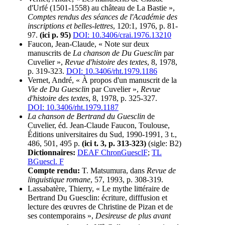
d'Urfé (1501-1558) au château de La Bastie »,
Comptes rendus des séances de l'Académie des
inscriptions et belles-lettres
, 120:1, 1976, p. 81-
97.
(ici p. 95)
DOI: 10.3406/crai.1976.13210
Faucon, Jean-Claude, « Note sur deux
manuscrits de
La chanson de Du Guesclin
par
Cuvelier »,
Revue d'histoire des textes
, 8, 1978,
p. 319-323.
DOI: 10.3406/rht.1979.1186
Vernet, André, « À propos d'un manuscrit de la
Vie de Du Guesclin
par Cuvelier »,
Revue
d'histoire des textes
, 8, 1978, p. 325-327.
DOI: 10.3406/rht.1979.1187
La chanson de Bertrand du Guesclin
de
Cuvelier, éd. Jean-Claude Faucon, Toulouse,
Éditions universitaires du Sud, 1990-1991, 3 t.,
486, 501, 495 p.
(ici t. 3, p. 313-323)
(sigle: B2)
Dictionnaires:
DEAF ChronGuesclF
;
TL
BGuescl. F
Compte rendu:
T. Matsumura, dans
Revue de
linguistique romane
, 57, 1993, p. 308-319.
Lassabatère, Thierry, « Le mythe littéraire de
Bertrand Du Guesclin: écriture, difffusion et
lecture des œuvres de Christine de Pizan et de
ses contemporains »,
Desireuse de plus avant
e