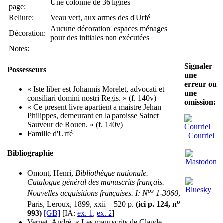
Une colonne de 36 lignes
page:
Reliure:
Veau vert, aux armes des d'Urfé
Aucune décoration; espaces ménages
Décoration:
pour des initiales non exécutées
Notes:
Signaler
Possesseurs
une
erreur ou
« Iste liber est Johannis Morelet, advocati et
une
consiliari domini nostri Regis. » (f. 140v)
omission:
« Ce present livre apartient a maistre Jehan
Philippes, demeurant en la paroisse Sainct
Sauveur de Rouen. » (f. 140v)
Famille d'Urfé
Courriel
Bibliographie
Omont, Henri,
Bibliothèque nationale.
Catalogue général des manuscrits français.
os
Nouvelles acquisitions françaises. I: N
1-3060
,
o
Paris, Leroux, 1899, xxii + 520 p.
(ici p. 124, n
993)
[GB]
[IA:
ex. 1
,
ex. 2
]
Vernet, André, « Les manuscrits de Claude