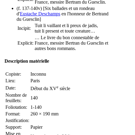
France, messire Bertram du Guesclin.
(f. 137-140v) [Six ballades et un rondeau
d'
Eustache Deschamps
en l'honneur de Bertrand
du Guesclin]
Tuit li vaillant et li preux de jadis,
Incipit:
tuit li present et toute creature…
…
Le livre du bon connestable de
Explicit:
France, messire Bertran du Guesclin et
autres bons rommans.
Description matérielle
Copiste:
Inconnu
Lieu:
Paris
e
Date:
Début du XV
siècle
Nombre de
140
feuillets:
Foliotation:
1-140
Format:
260 × 190 mm
Justification:
Support:
Papier
Mise en