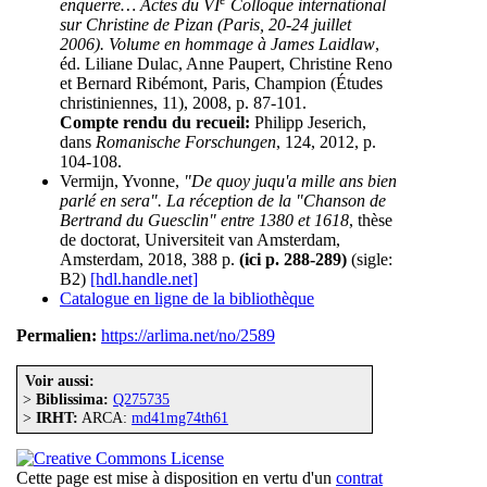
enquerre… Actes du VI
Colloque international
sur Christine de Pizan (Paris, 20-24 juillet
2006). Volume en hommage à James Laidlaw
,
éd. Liliane Dulac, Anne Paupert, Christine Reno
et Bernard Ribémont, Paris, Champion (Études
christiniennes, 11), 2008, p. 87-101.
Compte rendu du recueil:
Philipp Jeserich,
dans
Romanische Forschungen
, 124, 2012, p.
104-108.
Vermijn, Yvonne,
"De quoy juqu'a mille ans bien
parlé en sera". La réception de la "Chanson de
Bertrand du Guesclin" entre 1380 et 1618
, thèse
de doctorat, Universiteit van Amsterdam,
Amsterdam, 2018, 388 p.
(ici p. 288-289)
(sigle:
B2)
[hdl.handle.net]
Catalogue en ligne de la bibliothèque
Permalien:
https://arlima.net/no/2589
Voir aussi:
>
Biblissima:
Q275735
>
IRHT:
ARCA:
md41mg74th61
Cette page est mise à disposition en vertu d'un
contrat