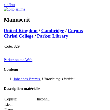
↑ début
Manuscrit
United Kingdom
/
Cambridge
/
Corpus
Christi College
/
Parker Library
Cote:
329
Parker on the Web
Contenu
Johannes Bramis
,
Historia regis Waldei
Description matérielle
Copiste:
Inconnu
Lieu:
Date: