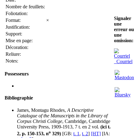
Nombre de feuillets:
Foliotation:
Signaler
Format:
×
une
Justification:
erreur ou
Support:
une
Mise en page:
omission:
Décoration:
Reliure:
Notes:
Courriel
Possesseurs
Bibliographie
James, Montagu Rhodes,
A Descriptive
Catalogue of the Manuscripts in the Library of
Corpus Christi College
, Cambridge, Cambridge
University Press, 1909-1913, 7 t. en 2 vol.
(ici t.
o
2, p. 150-153, n
329)
[GB:
t. 1
,
t. 2
]
[HT]
[IA: