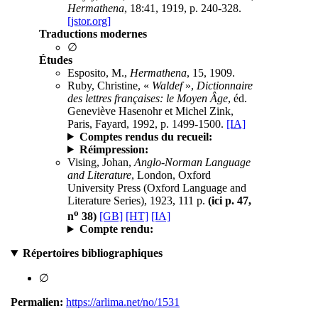
Hermathena
, 18:41, 1919, p. 240-328.
[jstor.org]
Traductions modernes
∅
Études
Esposito, M.,
Hermathena
, 15, 1909.
Ruby, Christine, «
Waldef
»,
Dictionnaire
des lettres françaises: le Moyen Âge
, éd.
Geneviève Hasenohr et Michel Zink,
Paris, Fayard, 1992, p. 1499-1500.
[IA]
Comptes rendus du recueil:
Réimpression:
Vising, Johan,
Anglo-Norman Language
and Literature
, London, Oxford
University Press (Oxford Language and
Literature Series), 1923, 111 p.
(ici p. 47,
o
n
38)
[GB]
[HT]
[IA]
Compte rendu:
Répertoires bibliographiques
∅
Permalien:
https://arlima.net/no/1531