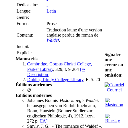
Dédicataire:
Langue:
Latin
Genre:
Forme:
Prose
Traduction latine d'une version
Contenu:
anglaise perdue du roman de
Waldef
.
Incipit:
Explicit:
Signaler
Manuscrits
une
Cambridge, Corpus Christi College,
erreur ou
Parker Library
, 329, f. 9-204
[⇛
une
Description]
omission:
Dublin, Trinity College Library
, E. 5. 20
Éditions anciennes
Courriel
∅
Éditions modernes
Johannes Bramis'
Historia regis Waldei
,
herausgegeben von Rudolf Imelmann,
Bonn, Hanstein (Bonner Studier zur
englischen Philologie, 4), 1912, lxxvi +
272 p.
[IA]
Smyly, J. G., « The romance of Waldef »,