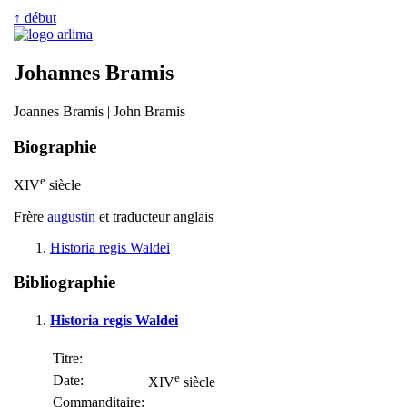
↑ début
Johannes Bramis
Joannes Bramis | John Bramis
Biographie
e
XIV
siècle
Frère
augustin
et traducteur anglais
Historia regis Waldei
Bibliographie
Historia regis Waldei
Titre:
e
Date:
XIV
siècle
Commanditaire: