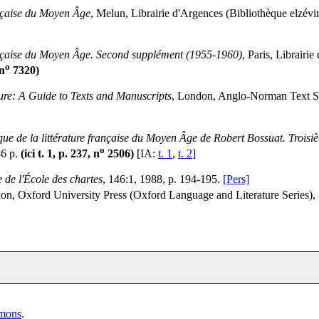
ançaise du Moyen Âge
, Melun, Librairie d'Argences (Bibliothèque elzévi
rançaise du Moyen Âge. Second supplément (1955-1960)
, Paris, Librairi
o
 n
7320)
re: A Guide to Texts and Manuscripts
, London, Anglo-Norman Text Soc
ue de la littérature française du Moyen Âge de Robert Bossuat. Trois
o
36 p.
(ici t. 1, p. 237, n
2506)
[IA:
t. 1
,
t. 2
]
 de l'École des chartes
, 146:1, 1988, p. 194-195.
[Pers]
on, Oxford University Press (Oxford Language and Literature Series),
mmons
.