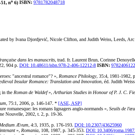
o
5-51, n
6)
ISBN:
9781782048718
ated by Ivana Djordjević, Nicole Clifton, and Judith Weiss, Leeds, Arc
 française dans les manuscrits
, trad. fr. Laurent Brun, Corinne Denoyel
022, 904 p.
DOI: 10.48611/isbn.978-2-406-12212-8
ISBN:
9782406122
roes: "ancestral romance"? »,
Romance Philology
, 35:4, 1981-1982, 
dieval Insular Romance: Translation and Innovation
, éd. Judith Weis
 in the
Roman de Waldef
»,
Arthurian Studies in Honour of P. J. C. Fi
vum
, 75:1, 2006, p. 146-147. *
[ASE, ASP]
riture romanesque: les romans lignagers anglo-normands »,
Seuils de l'œ
e Nouvelle, 2002, t. 2, p. 19-36.
Medium Ævum
, 4:3, 1935, p. 176-193.
DOI: 10.2307/43625960
intenant
»,
Romania
, 108, 1987, p. 345-353.
DOI: 10.3406/roma.1987