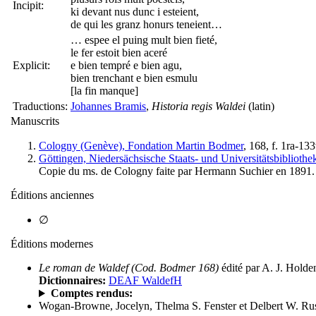
Incipit:
ki devant nus dunc i esteient,
de qui les granz honurs teneient…
… espee el puing mult bien fieté,
le fer estoit bien aceré
Explicit:
e bien tempré e bien agu,
bien trenchant e bien esmulu
[la fin manque]
Traductions:
Johannes Bramis
,
Historia regis Waldei
(latin)
Manuscrits
Cologny (Genève), Fondation Martin Bodmer
, 168, f. 1ra-13
Göttingen, Niedersächsische Staats- und Universitätsbibliothe
Copie du ms. de Cologny faite par Hermann Suchier en 1891.
Éditions anciennes
∅
Éditions modernes
Le roman de Waldef (Cod. Bodmer 168)
édité par A. J. Hold
Dictionnaires:
DEAF WaldefH
Comptes rendus:
Wogan-Browne, Jocelyn, Thelma S. Fenster et Delbert W. Rus