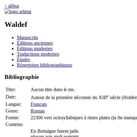
↑ début
Waldef
Manuscrits
Éditions anciennes
Éditions modernes
Traductions modernes
Études
Répertoires bibliographiques
Bibliographie
Titre:
Aucun titre dans le ms.
e
Date:
Autour de la première décennie du XIII
siècle (Holde
Langue:
Français
Genre:
Roman
Forme:
22306 vers octosyllabiques à rimes plates (la fin manqu
Contenu:
En Bretaigne furent jadis
plusurs rois mult poësteïs,