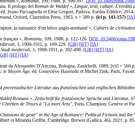
intenant
»,
Romania
, 109, 1988, p. 396-397.
DOI: 10.3406/roma.1988
nna. Il prologo del
Roman de Waldef
»,
Lingue, testi, culture. L'eredità
, éd. Ivano Paccagnella et Elisa Gregori, Padova, Esedra Editrice, 2014,
ground
, Oxford, Clarendon Press, 1963, x + 389 p.
(ici p. 143-157)
[IA]
ampton: la naissance d'un héros anglo-normand »,
Cahiers de civilisati
n français »,
Romania
, 109, 1988, p. 122-126.
DOI: 10.3406/roma.19
edievali
, 3, 1908-1911, p. 169-229.
[GB]
[HT]
[IA]
,
Studi medievali
, 3, 1908-1911, p. 392-498.
[GB]
[HT]
[IA]
[GB]
[HT]
[IA]
lustrati da Alessandro D'Ancona, Bologna, Zanichelli, 1889, [vii] + 560 p
es: le Moyen Âge
, éd. Geneviève Hasenohr et Michel Zink, Paris, Fayar
nd provenzalischer Literatur aus französischen und englischen Biblioth
Waldef
-Romans »,
Zeitschrift für französische Sprache und Literatur
, 6
e Chrétien de Troyes à "La mort Artu"
, Paris, Champion; Genève et Pa
Chansons de geste" in the Age of Romance: Political Fictions
and the
ilbert et Miranda Griffin, Cambridge, Brewer (Gallica, 46), 2021, p. 8