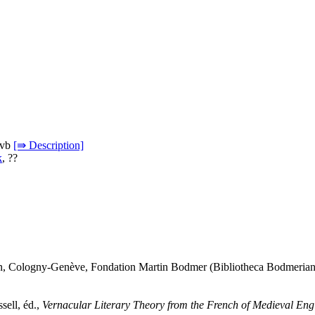
3vb
[⇛ Description]
k
, ??
en, Cologny-Genève, Fondation Martin Bodmer (Bibliotheca Bodmeriana.
sell, éd.,
Vernacular Literary Theory from the French of Medieval Engl