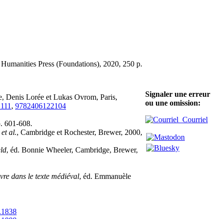
 Humanities Press (Foundations), 2020, 250 p.
Signaler une erreur
le, Denis Lorée et Lukas Ovrom, Paris,
ou une omission:
111
,
9782406122104
Courriel
p. 601-608.
s
et al.
, Cambridge et Rochester, Brewer, 2000,
eld
, éd. Bonnie Wheeler, Cambridge, Brewer,
uvre dans le texte médiéval
, éd. Emmanuèle
.1838