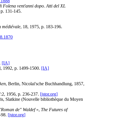
.1888
 di Folena vent'anni dopo. Atti del XL
 p. 131-145.
on médiévale
, 18, 1975, p. 183-196.
88.1870
.
[IA]
d, 1992, p. 1499-1500.
[IA]
eken
, Berlin, Nicolai'sche Buchhandlung, 1857,
7:2, 1956, p. 236-237.
[jstor.org]
ris, Slatkine (Nouvelle bibliothèque du Moyen
"Roman de" Waldef
»,
The Futures of
5-98.
[jstor.org]