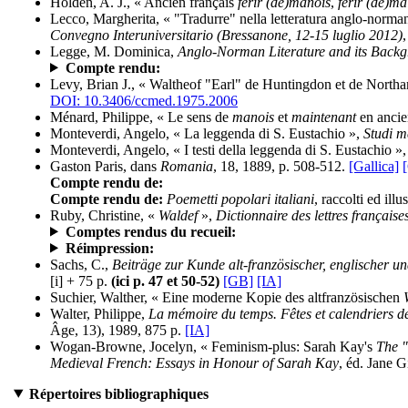
Holden, A. J., « Ancien français
ferir (de)manois
,
ferir (de)ma
Lecco, Margherita, « "Tradurre" nella letteratura anglo-norma
Convegno Interuniversitario (Bressanone, 12-15 luglio 2012)
Legge, M. Dominica,
Anglo-Norman Literature and its Back
Compte rendu:
Levy, Brian J., « Waltheof "Earl" de Huntingdon et de North
DOI: 10.3406/ccmed.1975.2006
Ménard, Philippe, « Le sens de
manois
et
maintenant
en ancie
Monteverdi, Angelo, « La leggenda di S. Eustachio »,
Studi m
Monteverdi, Angelo, « I testi della leggenda di S. Eustachio »
Gaston Paris, dans
Romania
, 18, 1889, p. 508-512.
[Gallica]
Compte rendu de:
Compte rendu de:
Poemetti popolari italiani
, raccolti ed il
Ruby, Christine, «
Waldef
»,
Dictionnaire des lettres français
Comptes rendus du recueil:
Réimpression:
Sachs, C.,
Beiträge zur Kunde alt-französischer, englischer u
[i] + 75 p.
(ici p. 47 et 50-52)
[GB]
[IA]
Suchier, Walther, « Eine moderne Kopie des altfranzösischen
Walter, Philippe,
La mémoire du temps. Fêtes et calendriers d
Âge, 13), 1989, 875 p.
[IA]
Wogan-Browne, Jocelyn, « Feminism-plus: Sarah Kay's
The "
Medieval French: Essays in Honour of Sarah Kay
, éd. Jane G
Répertoires bibliographiques