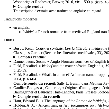
Woodbrige et Rochester, Brewer, 2016, xix + 590 p.
(ici p. 4
Compte rendu:
Transcription d'extraits avec traduction anglaise en regard.
Traductions modernes
en anglais:
Waldef
: a French romance from medieval England transl
Études
Busby, Keith,
Codex et contexte. Lire la littérature médiévale
Classiques Garnier (Recherches littéraires médiévales, 33), 2
Comptes rendus:
Dannenbaum, Susan, « Anglo-Norman romances of English he
Field, Rosalind, «
Waldef
and the matter of/with England »,
Me
p. 25-39.
Field, Rosalind, « What's in a name? Arthurian name-dropping
2004, p. 63-64.
Compte rendu du recueil:
Sally L. Burch, dans
Medium Ae
Gaullier-Bougassas, Catherine, « Origines d'un lignage et éc
Baumgartner et Laurence Harf-Lancner, Paris, Presses Sorbonn
Compte rendu du recueil:
Ham, Edward B., « The language of the
Roman de Waldef
»,
Holden, A. J., « Ancien français
ferir (de)manois
,
ferir (de)ma