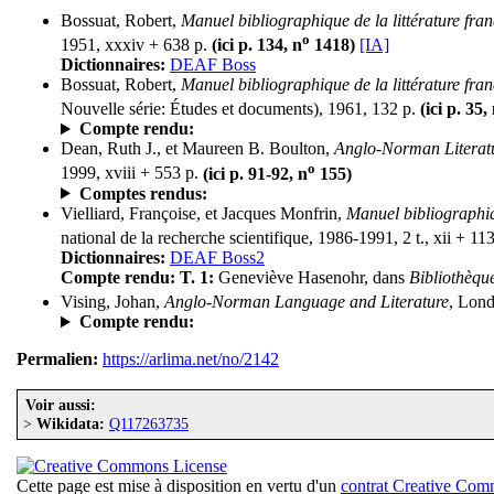
Bossuat, Robert,
Manuel bibliographique de la littérature fr
o
1951, xxxiv + 638 p.
(ici p. 134, n
1418)
[IA]
Dictionnaires:
DEAF Boss
Bossuat, Robert,
Manuel bibliographique de la littérature f
Nouvelle série: Études et documents), 1961, 132 p.
(ici p. 35,
Compte rendu:
Dean, Ruth J., et Maureen B. Boulton,
Anglo-Norman Literatu
o
1999, xviii + 553 p.
(ici p. 91-92, n
155)
Comptes rendus:
Vielliard, Françoise, et Jacques Monfrin,
Manuel bibliographiq
national de la recherche scientifique, 1986-1991, 2 t., xii + 11
Dictionnaires:
DEAF Boss2
Compte rendu:
T. 1:
Geneviève Hasenohr, dans
Bibliothèque
Vising, Johan,
Anglo-Norman Language and Literature
, Lond
Compte rendu:
Permalien:
https://arlima.net/no/2142
Voir aussi:
>
Wikidata:
Q117263735
Cette page est mise à disposition en vertu d'un
contrat Creative Co