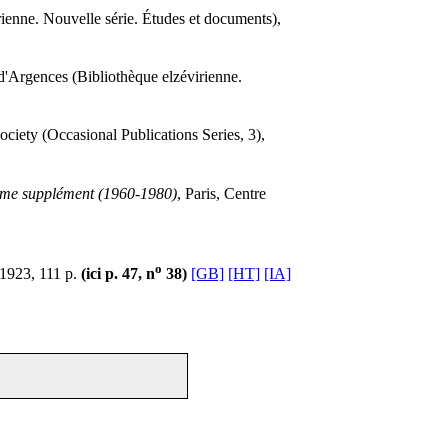
rienne. Nouvelle série. Études et documents),
e d'Argences (Bibliothèque elzévirienne.
iety (Occasional Publications Series, 3),
ième supplément (1960-1980)
, Paris, Centre
o
 1923, 111 p.
(ici p. 47, n
38)
[GB]
[HT]
[IA]