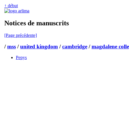
↑ début
Notices de manuscrits
[Page précédente]
/
mss
/
united kingdom
/
cambridge
/
magdalene coll
Pepys