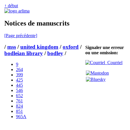
↑ début
Notices de manuscrits
[Page précédente]
/
mss
/
united kingdom
/
oxford
/
Signaler une erreur
bodleian library
/
bodley
/
ou une omission:
Courriel
9
264
399
425
445
546
652
761
824
851
965A