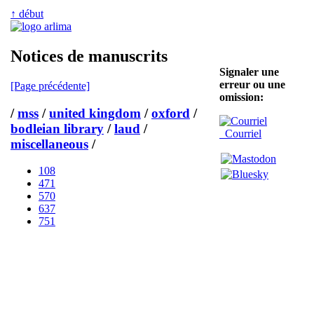
↑ début
Notices de manuscrits
Signaler une
erreur ou une
[Page précédente]
omission:
/
mss
/
united kingdom
/
oxford
/
bodleian library
/
laud
/
Courriel
miscellaneous
/
108
471
570
637
751