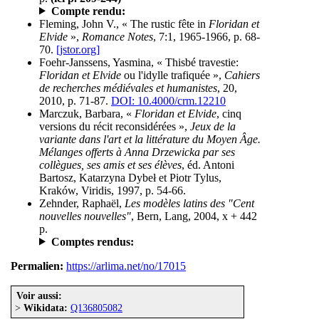
Compte rendu:
Fleming, John V., « The rustic fête in
Floridan et
Elvide
»,
Romance Notes
, 7:1, 1965-1966, p. 68-
70.
[jstor.org]
Foehr-Janssens, Yasmina, « Thisbé travestie:
Floridan et Elvide
ou l'idylle trafiquée »,
Cahiers
de recherches médiévales et humanistes
, 20,
2010, p. 71-87.
DOI: 10.4000/crm.12210
Marczuk, Barbara, «
Floridan et Elvide
, cinq
versions du récit reconsidérées »,
Jeux de la
variante dans l'art et la littérature du Moyen Âge.
Mélanges offerts à Anna Drzewicka par ses
collègues, ses amis et ses élèves
, éd. Antoni
Bartosz, Katarzyna Dybeł et Piotr Tylus,
Kraków, Viridis, 1997, p. 54-66.
Zehnder, Raphaël,
Les modèles latins des "Cent
nouvelles nouvelles"
, Bern, Lang, 2004, x + 442
p.
Comptes rendus:
Permalien:
https://arlima.net/no/17015
Voir aussi:
>
Wikidata:
Q136805082