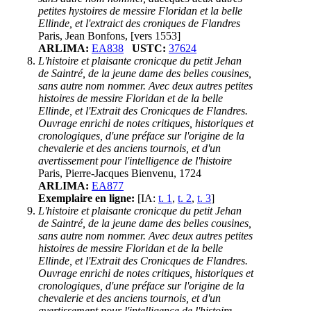
petites hystoires de messire Floridan et la belle
Ellinde, et l'extraict des croniques de Flandres
Paris, Jean Bonfons, [vers 1553]
ARLIMA:
EA838
USTC:
37624
L'histoire et plaisante cronicque du petit Jehan
de Saintré, de la jeune dame des belles cousines,
sans autre nom nommer. Avec deux autres petites
histoires de messire Floridan et de la belle
Ellinde, et l'Extrait des Cronicques de Flandres.
Ouvrage enrichi de notes critiques, historiques et
cronologiques, d'une préface sur l'origine de la
chevalerie et des anciens tournois, et d'un
avertissement pour l'intelligence de l'histoire
Paris, Pierre-Jacques Bienvenu, 1724
ARLIMA:
EA877
Exemplaire en ligne:
[IA:
t. 1
,
t. 2
,
t. 3
]
L'histoire et plaisante cronicque du petit Jehan
de Saintré, de la jeune dame des belles cousines,
sans autre nom nommer. Avec deux autres petites
histoires de messire Floridan et de la belle
Ellinde, et l'Extrait des Cronicques de Flandres.
Ouvrage enrichi de notes critiques, historiques et
cronologiques, d'une préface sur l'origine de la
chevalerie et des anciens tournois, et d'un
avertissement pour l'intelligence de l'histoire