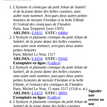
L'hystoire et cronicque du petit Jehan de Saintré
et de la jeune dame des belles cousines, sans
aultre nom nommer. Avecques deux autres petites
histoires de messire Floridan et la belle Ellinde.
Et l'extrait des cronicques de Flandres
Paris, Jean Trepperel, [vers 1505]
ARLIMA:
EA832
USTC:
64884
L'hystoyre et plaisante cronique du petit Jehan de
Saintré, de la jeune dame des belles cousines,
sans autre nom nommer, avecques deux autres
petites histoires
Paris, Michel Le Noir, 1517
ARLIMA:
EA834
USTC:
95042
Exemplaire en ligne:
[Gallica]
L'hystoyre et plaisante cronique du petit Jehan de
Saintré, de la jeune dame des belles cousines
sans autre nom nommer, auecques deux autres
petites hystoires de messire Floridan et la belle
Ellinde, et l'extraict des croniques de Flandres
Paris, Michel Le Noir, 15 mars 1517 (1518 n. st.)
Signaler
ARLIMA:
EA833
USTC:
38091
une
Exemplaire en ligne:
[Gallica]
erreur ou
L'hystoyre et plaisante cronique du petit Jehan de
une
Saintré de la jeune dame des belles cousines