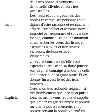
de la tres bonne et vertueuse
damoiselle Ellvide, et leurs tres
piteuses fins.
Les haulz et couraigeux fais des
nobles et vertueuses personnes sont
Incipit:
dignes d'estre racontez et escrips, tant
afin de leur baillier et acroistre nom
inmortel par renommee et souveraine
loenge, comme aussi pour esmouvoir
et enflamber les cuers des lisans et
escoutans a evitet et fuir euvres
vicieuses, deshonnestes et
vituperables…
… veu et consideré qu'elle avoit
espendu et arousé en sa florie jonesse
son virginal couraige d'amour de celle
continence et de si grant purté. Et cy
donray fin a cest livret des trois
histoires.
Ores, mon tres redoubté seigneur, si
tres humblement que je sçay et puis a
Explicit:
joinctes mains vous requier et supplie
que prenez en gre du simple et pouvre
mercier la pouvre mercerie, et du
pouvre servant la bonne volenté en