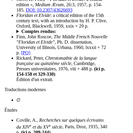
edition »,
Medium Ævum
, 26:3, 1957, p. 154-
185.
DOI: 10.2307/43626693
Floridan et Elvide
: a critical edition of the 15th
century text, with an introduction by H. P. Clive,
Oxford, Blackwell, 1959, xxix + 29 p.
Comptes rendus:
Finn, John Roscoe,
The Middle French Nouvelle
"Floridan et Elvide"
, Ph. D. dissertation,
University of Illinois, Urbana, 1960, lxxxii + 72
p.
[PQ]
Rickard, Peter,
Chrestomathie de la langue
française au quinzième siècle
, Cambridge,
Presses universitaires, 1976, viii + 488 p.
(ici p.
154-158 et 329-330)
Édition d'un extrait.
Traductions modernes
∅
Études
Coville, A.,
Recherches sur quelques écrivains
e
e
du XIV
et du XV
siècle
, Paris, Droz, 1935, 340
p.
(ici p. 209-244)