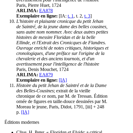
Paris, Pierre Huet, 1724
ARLIMA:
EA878
Exemplaire en ligne:
[IA:
t. 1
, t. 2,
t. 3
]
L'histoire et plaisante cronicque du petit Jehan
de Saintré, de la jeune dame des belles cousines,
sans autre nom nommer. Avec deux autres petites
histoires de messire Floridan et de la belle
Ellinde, et l'Extrait des Cronicques de Flandres.
Ouvrage enrichi de notes critiques, historiques et
cronologiques, d'une préface sur l'origine de la
chevalerie et des anciens tournois, et d'un
avertissement pour l'intelligence de l'histoire
Paris, Denis Mouchet, 1724
ARLIMA:
EA879
Exemplaire en ligne:
[IA]
Histoire du petit Jehan de Saintré et de la Dame
des Belles-Cousines
; extrait de la vieille
chronique de ce nom, par M. de Tressan. Édition
ornée de figures en taille-douce dessinées par M.
Moreau le jeune, Paris, Didot, 1791, [iii] + 248
p.
[IA]
Éditions modernes
Clive, H. Peter, «
Floridan et Elvide
: a critical