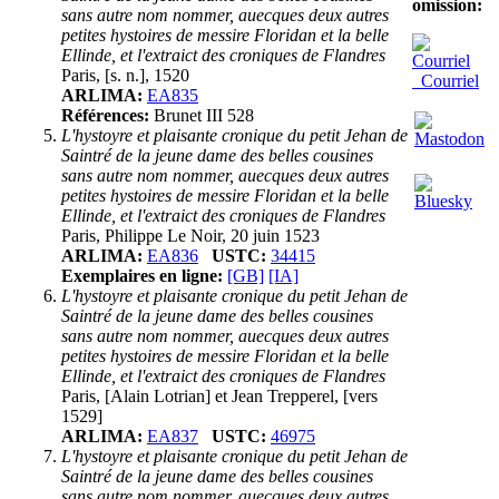
omission:
sans autre nom nommer, auecques deux autres
petites hystoires de messire Floridan et la belle
Ellinde, et l'extraict des croniques de Flandres
Paris, [s. n.], 1520
Courriel
ARLIMA:
EA835
Références:
Brunet III 528
L'hystoyre et plaisante cronique du petit Jehan de
Saintré de la jeune dame des belles cousines
sans autre nom nommer, auecques deux autres
petites hystoires de messire Floridan et la belle
Ellinde, et l'extraict des croniques de Flandres
Paris, Philippe Le Noir, 20 juin 1523
ARLIMA:
EA836
USTC:
34415
Exemplaires en ligne:
[GB]
[IA]
L'hystoyre et plaisante cronique du petit Jehan de
Saintré de la jeune dame des belles cousines
sans autre nom nommer, auecques deux autres
petites hystoires de messire Floridan et la belle
Ellinde, et l'extraict des croniques de Flandres
Paris, [Alain Lotrian] et Jean Trepperel, [vers
1529]
ARLIMA:
EA837
USTC:
46975
L'hystoyre et plaisante cronique du petit Jehan de
Saintré de la jeune dame des belles cousines
sans autre nom nommer, auecques deux autres