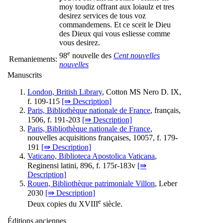
moy toudiz offrant aux loiaulz et tres
desirez services de tous voz
commandemens. Et ce sceit le Dieu
des Dieux qui vous esliesse comme
vous desirez.
e
98
nouvelle des
Cent nouvelles
Remaniements:
nouvelles
Manuscrits
London, British Library
, Cotton MS Nero D. IX,
f. 109-115
[⇛ Description]
Paris, Bibliothèque nationale de France
, français,
1506, f. 191-203
[⇛ Description]
Paris, Bibliothèque nationale de France
,
nouvelles acquisitions françaises, 10057, f. 179-
191
[⇛ Description]
Vaticano, Biblioteca Apostolica Vaticana
,
Reginensi latini, 896, f. 175r-183v
[⇛
Description]
Rouen, Bibliothèque patrimoniale Villon
, Leber
2030
[⇛ Description]
e
Deux copies du XVIII
siècle.
Éditions anciennes