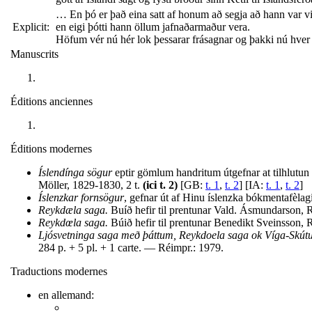
… En þó er það eina satt af honum að segja að hann var vitu
Explicit:
en eigi þótti hann öllum jafnaðarmaður vera.
Höfum vér nú hér lok þessarar frásagnar og þakki nú hver 
Manuscrits
Éditions anciennes
Éditions modernes
Íslendínga sögur
eptir gömlum handritum útgefnar at tilhlutu
Möller, 1829-1830, 2 t.
(ici t. 2)
[GB:
t. 1
,
t. 2
] [IA:
t. 1
,
t. 2
]
Íslenzkar fornsögur
, gefnar út af Hinu íslenzka bókmentafèlag
Reykdæla saga.
Buíð hefir til prentunar Vald. Ásmundarson, R
Reykdœla saga.
Búið hefir til prentunar Benedikt Sveinsson, R
Ljósvetninga saga með þáttum, Reykdoela saga ok Víga-Skútu
284 p. + 5 pl. + 1 carte. — Réimpr.: 1979.
Traductions modernes
en allemand: