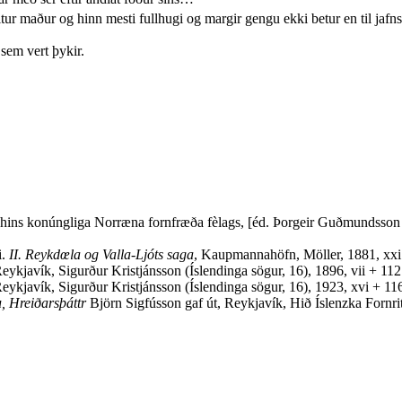
r maður og hinn mesti fullhugi og margir gengu ekki betur en til jafns v
sem vert þykir.
n hins konúngliga Norræna fornfræða fèlags, [éd. Þorgeir Guðmundsso
i.
II. Reykdœla og Valla-Ljóts saga
, Kaupmannahöfn, Möller, 1881, xxi
eykjavík, Sigurður Kristjánsson (Íslendinga sögur, 16), 1896, vii + 112
eykjavík, Sigurður Kristjánsson (Íslendinga sögur, 16), 1923, xvi + 11
, Hreiðarsþáttr
Björn Sigfússon gaf út, Reykjavík, Hið Íslenzka Fornrita