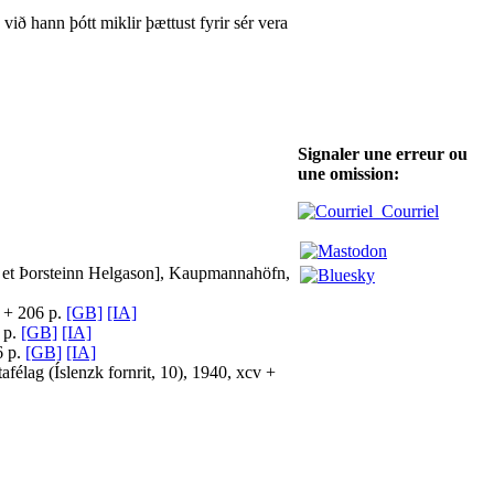
ið hann þótt miklir þættust fyrir sér vera
Signaler une erreur ou
une omission:
Courriel
n et Þorsteinn Helgason], Kaupmannahöfn,
 + 206 p.
[GB]
[IA]
 p.
[GB]
[IA]
6 p.
[GB]
[IA]
félag (Íslenzk fornrit, 10), 1940, xcv +