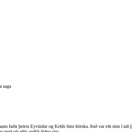
a saga
nn faðir þeirra Eyvindar og Ketils hins hörska. Það var eitt sinn í tali
rðar með sér eftir andlát föður síns…