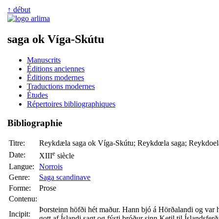
↑ début
saga ok Víga-Skútu
Manuscrits
Éditions anciennes
Éditions modernes
Traductions modernes
Études
Répertoires bibliographiques
Bibliographie
Titre:
Reykdæla saga ok Víga-Skútu; Reykdœla saga; Reykdoel
e
Date:
XIII
siècle
Langue:
Norrois
Genre:
Saga scandinave
Forme:
Prose
Contenu:
Þorsteinn höfði hét maður. Hann bjó á Hörðalandi og var ha
Incipit:
gott af Íslandi sagt og fýsti bróður sinn Ketil til Íslandsfe