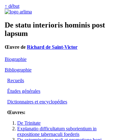
↑ début
De statu interioris hominis post
lapsum
Œuvre de
Richard de Saint-Victor
Biographie
Bibliographie
Recueils
Études générales
Dictionnaires et encyclopédies
Œuvres:
De Trinitate
Explanatio difficultatum suborientium in
expositione tabernaculi foederis
De exterminatione mali et promotione boni