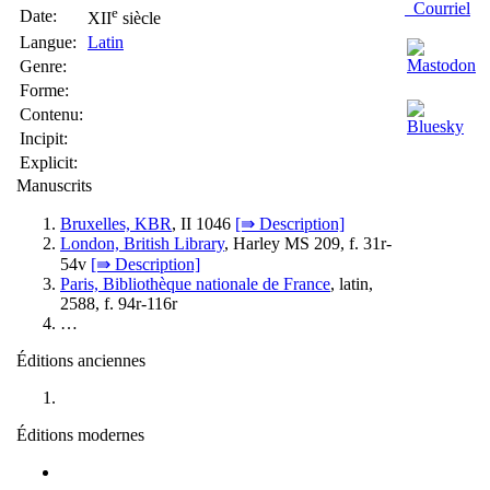
Courriel
e
Date:
XII
siècle
Langue:
Latin
Genre:
Forme:
Contenu:
Incipit:
Explicit:
Manuscrits
Bruxelles, KBR
, II 1046
[⇛ Description]
London, British Library
, Harley MS 209, f. 31r-
54v
[⇛ Description]
Paris, Bibliothèque nationale de France
, latin,
2588, f. 94r-116r
…
Éditions anciennes
Éditions modernes