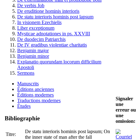
De verbis Job
De eruditione hominis interioris
De statu interioris hominis post lapsum
In visionem Ezechielis
Liber exceptionum
Mysticae adnotationes in ps. XXVIII
De duodecim Patriarchis
De IV gradibus violentiae charitatis
Benjamin major
Benjamin minor
Explanatio quorundam locorum difficilium
Apostoli
Sermons
Manuscrits
Éditions anciennes
Éditions modernes
Signaler
Traductions modernes
une
Études
erreur ou
une
Bibliographie
omission:
De statu interioris hominis post lapsum; On
Titre:
the inner state of man after the fall