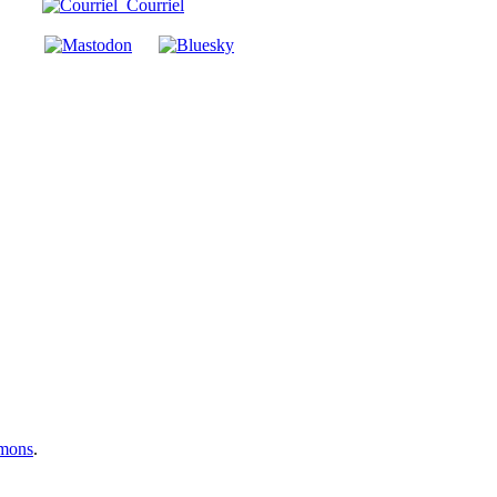
Courriel
mmons
.