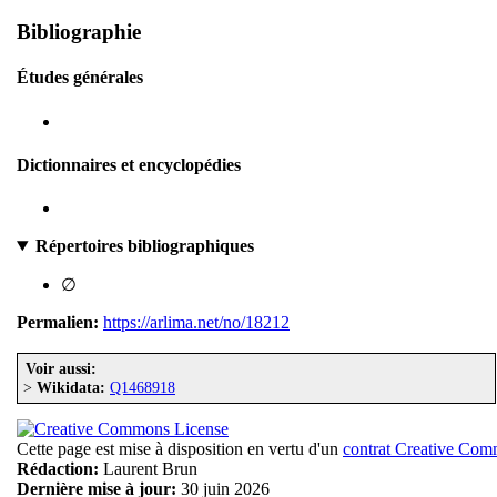
Bibliographie
Études générales
Dictionnaires et encyclopédies
Répertoires bibliographiques
∅
Permalien:
https://arlima.net/no/18212
Voir aussi:
>
Wikidata:
Q1468918
Cette page est mise à disposition en vertu d'un
contrat Creative Co
Rédaction:
Laurent Brun
Dernière mise à jour:
30 juin 2026