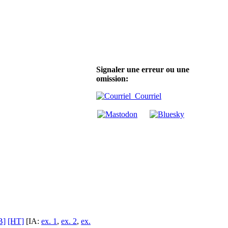
Signaler une erreur ou une
omission:
Courriel
B]
[HT]
[IA:
ex. 1
,
ex. 2
,
ex.