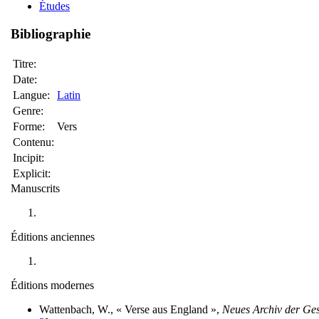
Études
Bibliographie
Titre:
Date:
Langue:
Latin
Genre:
Forme:
Vers
Contenu:
Incipit:
Explicit:
Manuscrits
Éditions anciennes
Éditions modernes
Wattenbach, W., « Verse aus England »,
Neues Archiv der Ges