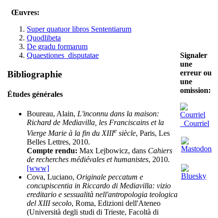
Œuvres:
Super quatuor libros Sententiarum
Quodlibeta
De gradu formarum
Signaler
Quaestiones_disputatae
une
erreur ou
Bibliographie
une
omission:
Études générales
Boureau, Alain,
L'inconnu dans la maison:
Richard de Mediavilla, les Franciscains et la
Courriel
e
Vierge Marie à la fin du XIII
siècle
, Paris, Les
Belles Lettres, 2010.
Compte rendu:
Max Lejbowicz, dans
Cahiers
de recherches médiévales et humanistes
, 2010.
[www]
Cova, Luciano,
Originale peccatum e
concupiscentia in Riccardo di Mediavilla: vizio
ereditario e sessualità nell'antropologia teologica
del XIII secolo
, Roma, Edizioni dell'Ateneo
(Università degli studi di Trieste, Facoltà di