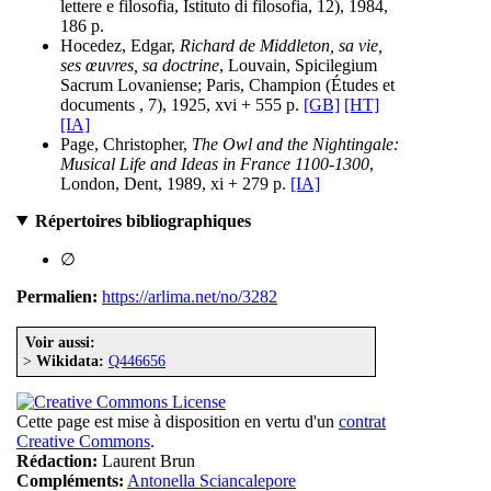
lettere e filosofia, Istituto di filosofia, 12), 1984,
186 p.
Hocedez, Edgar,
Richard de Middleton, sa vie,
ses œuvres, sa doctrine
, Louvain, Spicilegium
Sacrum Lovaniense; Paris, Champion (Études et
documents , 7), 1925, xvi + 555 p.
[GB]
[HT]
[IA]
Page, Christopher,
The Owl and the Nightingale:
Musical Life and Ideas in France 1100-1300
,
London, Dent, 1989, xi + 279 p.
[IA]
Répertoires bibliographiques
∅
Permalien:
https://arlima.net/no/3282
Voir aussi:
>
Wikidata:
Q446656
Cette page est mise à disposition en vertu d'un
contrat
Creative Commons
.
Rédaction:
Laurent Brun
Compléments:
Antonella Sciancalepore