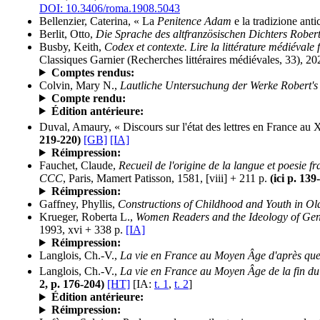
DOI: 10.3406/roma.1908.5043
Bellenzier, Caterina, « La
Penitence Adam
e la tradizione anti
Berlit, Otto,
Die Sprache des altfranzösischen Dichters Robert
Busby, Keith,
Codex et contexte. Lire la littérature médiévale
Classiques Garnier (Recherches littéraires médiévales, 33), 2
Comptes rendus:
Colvin, Mary N.,
Lautliche Untersuchung der Werke Robert's 
Compte rendu:
Édition antérieure:
Duval, Amaury, « Discours sur l'état des lettres en France au X
219-220)
[GB]
[IA]
Réimpression:
Fauchet, Claude,
Recueil de l'origine de la langue et poesie 
CCC
, Paris, Mamert Patisson, 1581, [viii] + 211 p.
(ici p. 139
Réimpression:
Gaffney, Phyllis,
Constructions of Childhood and Youth in Ol
Krueger, Roberta L.,
Women Readers and the Ideology of Ge
1993, xvi + 338 p.
[IA]
Réimpression:
Langlois, Ch.-V.,
La vie en France au Moyen Âge d'après que
Langlois, Ch.-V.,
La vie en France au Moyen Âge de la fin du
2, p. 176-204)
[HT]
[IA:
t. 1
,
t. 2
]
Édition antérieure:
Réimpression: