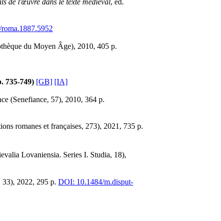
ils de l'œuvre dans le texte médiéval
, éd.
/roma.1887.5952
iothèque du Moyen Âge), 2010, 405 p.
 p. 735-749)
[GB]
[IA]
nce (Senefiance, 57), 2010, 364 p.
ions romanes et françaises, 273), 2021, 735 p.
valia Lovaniensia. Series I. Studia, 18),
, 33), 2022, 295 p.
DOI: 10.1484/m.disput-