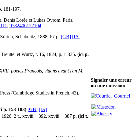
p. 181-197.
le, Denis Lorée et Lukas Ovrom, Paris,
111
,
9782406122104
 Zürich, Schabelitz, 1888, 67 p.
[GB]
[IA]
, Treuttel et Wurtz, t. 16, 1824, p. 1-335.
(ici p.
XVII. poetes François, viuans avant l'an M.
Signaler une erreur
ou une omission:
Press (Cambridge Studies in French, 43),
Courriel
ci p. 153-183)
[GB]
[IA]
 1926, 2 t., xxviii + 392, xxviii + 387 p.
(ici t.