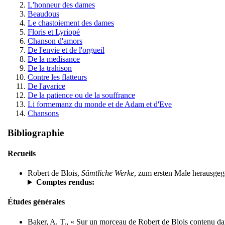
L'honneur des dames
Beaudous
Le chastoiement des dames
Floris et Lyriopé
Chanson d'amors
De l'envie et de l'orgueil
De la medisance
De la trahison
Contre les flatteurs
De l'avarice
De la patience ou de la souffrance
Li formemanz du monde et de Adam et d'Eve
Chansons
Bibliographie
Recueils
Robert de Blois,
Sämtliche Werke
, zum ersten Male herausgeg
Comptes rendus:
Études générales
Baker, A. T., « Sur un morceau de Robert de Blois contenu da