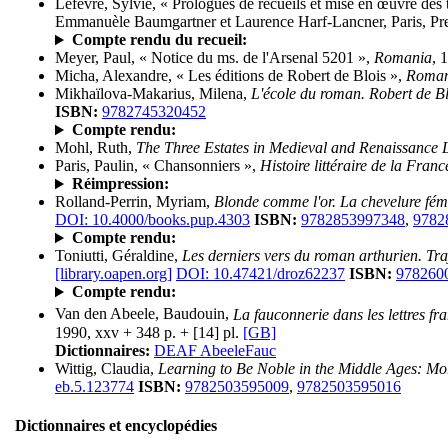
Lefèvre, Sylvie, « Prologues de recueils et mise en œuvre des 
Emmanuèle Baumgartner et Laurence Harf-Lancner, Paris, Pres
Compte rendu du recueil:
Meyer, Paul, « Notice du ms. de l'Arsenal 5201 »,
Romania
, 
Micha, Alexandre, « Les éditions de Robert de Blois »,
Roman
Mikhaïlova-Makarius, Milena,
L'école du roman. Robert de B
ISBN:
9782745320452
Compte rendu:
Mohl, Ruth,
The Three Estates in Medieval and Renaissance L
Paris, Paulin, « Chansonniers »,
Histoire littéraire de la Franc
Réimpression:
Rolland-Perrin, Myriam,
Blonde comme l'or. La chevelure fé
DOI: 10.4000/books.pup.4303
ISBN:
9782853997348
,
9782
Compte rendu:
Toniutti, Géraldine,
Les derniers vers du roman arthurien. Tr
[library.oapen.org]
DOI: 10.47421/droz62237
ISBN:
978260
Compte rendu:
Van den Abeele, Baudouin,
La fauconnerie dans les lettres fr
1990, xxv + 348 p. + [14] pl.
[GB]
Dictionnaires:
DEAF AbeeleFauc
Wittig, Claudia,
Learning to Be Noble in the Middle Ages: Mo
eb.5.123774
ISBN:
9782503595009
,
9782503595016
Dictionnaires et encyclopédies