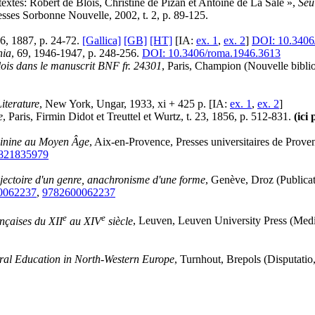
textes: Robert de Blois, Christine de Pizan et Antoine de La Sale »,
Seu
ses Sorbonne Nouvelle, 2002, t. 2, p. 89-125.
16, 1887, p. 24-72.
[Gallica]
[GB]
[HT]
[IA:
ex. 1
,
ex. 2
]
DOI: 10.3406
ia
, 69, 1946-1947, p. 248-256.
DOI: 10.3406/roma.1946.3613
lois dans le manuscrit BNF fr. 24301
, Paris, Champion (Nouvelle bibl
iterature
, New York, Ungar, 1933, xi + 425 p. [IA:
ex. 1
,
ex. 2
]
e
, Paris, Firmin Didot et Treuttel et Wurtz, t. 23, 1856, p. 512-831.
(ici
minine au Moyen Âge
, Aix-en-Provence, Presses universitaires de Prove
821835979
ajectoire d'un genre, anachronisme d'une forme
, Genève, Droz (Publicat
0062237
,
9782600062237
e
e
ançaises du XII
au XIV
siècle
, Leuven, Leuven University Press (Medie
ral Education in North-Western Europe
, Turnhout, Brepols (Disputatio