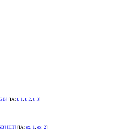
[GB]
[IA:
t. 1
,
t. 2
,
t. 3
]
GB]
[HT]
[IA:
ex. 1
,
ex. 2
]