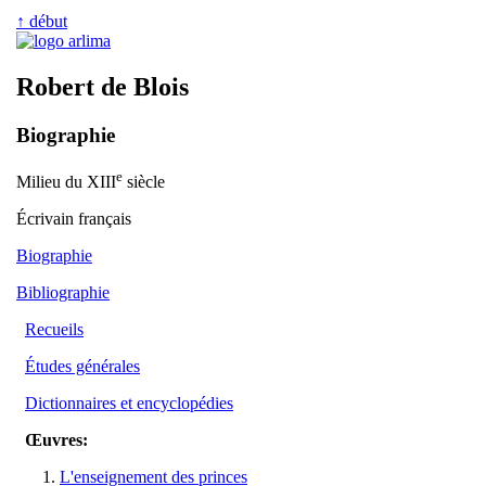
↑ début
Robert de Blois
Biographie
e
Milieu du XIII
siècle
Écrivain français
Biographie
Bibliographie
Recueils
Études générales
Dictionnaires et encyclopédies
Œuvres:
L'enseignement des princes