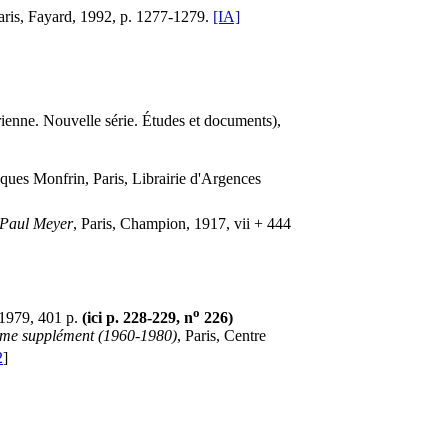
aris, Fayard, 1992, p. 1277-1279.
[IA]
rienne. Nouvelle série. Études et documents),
cques Monfrin, Paris, Librairie d'Argences
. Paul Meyer
, Paris, Champion, 1917, vii + 444
o
1979, 401 p.
(ici p. 228-229, n
226)
ième supplément (1960-1980)
, Paris, Centre
2
]