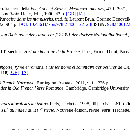
co-francese della
Vita Adae et Evae
»,
Medioevo romanzo
, 45:1, 2021, 
 von Blois
, Halle, John, 1900, 42 p.
[GB]
[IA]
 française dans les manuscrits
, trad. fr. Laurent Brun, Corinne Denoyel
022, 904 p.
DOI: 10.48611/isbn.978-2-406-12212-8
ISBN:
9782406122
von Blois nach der Handschrift 24301 der Pariser Nationalbibliothek
,
e
III
siècle »,
Histoire littéraire de la France
, Paris, Firmin Didot; Paris
françoise, ryme et romans. Plus les noms et sommaire des oeuvres de CX
-140)
[GB]
[IA]
d French Narrative
, Burlington, Ashgate, 2011, viii + 236 p.
nder in Old French Verse Romance
, Cambridge, Cambridge University 
lques moralistes du temps
, Paris, Hachette, 1908, [iii] + xix + 361 p.
(i
e
e
 XII
au milieu du XIV
siècle
. Nouvelle édition, revue, Paris, Hachette,