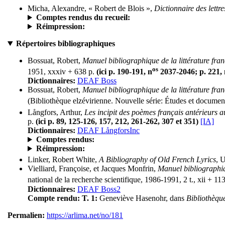
Micha, Alexandre, « Robert de Blois »,
Dictionnaire des lettr
Comptes rendus du recueil:
Réimpression:
Répertoires bibliographiques
Bossuat, Robert,
Manuel bibliographique de la littérature fr
os
1951, xxxiv + 638 p.
(ici p. 190-191, n
2037-2046; p. 221, 
Dictionnaires:
DEAF Boss
Bossuat, Robert,
Manuel bibliographique de la littérature f
(Bibliothèque elzévirienne. Nouvelle série: Études et documen
Långfors, Arthur,
Les incipit des poèmes français antérieurs 
p.
(ici p. 89, 125-126, 157, 212, 261-262, 307 et 351)
[IA]
Dictionnaires:
DEAF LångforsInc
Comptes rendus:
Réimpression:
Linker, Robert White,
A Bibliography of Old French Lyrics
, 
Vielliard, Françoise, et Jacques Monfrin,
Manuel bibliographiq
national de la recherche scientifique, 1986-1991, 2 t., xii + 11
Dictionnaires:
DEAF Boss2
Compte rendu:
T. 1:
Geneviève Hasenohr, dans
Bibliothèque
Permalien:
https://arlima.net/no/181