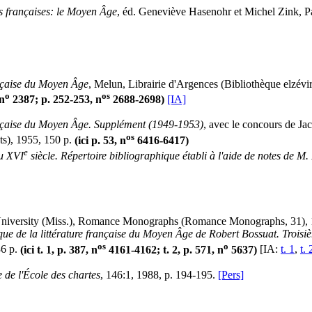
es françaises: le Moyen Âge
, éd. Geneviève Hasenohr et Michel Zink, P
ançaise du Moyen Âge
, Melun, Librairie d'Argences (Bibliothèque elzévi
o
os
n
2387; p. 252-253, n
2688-2698)
[IA]
rançaise du Moyen Âge. Supplément (1949-1953)
, avec le concours de Ja
os
ts), 1955, 150 p.
(ici p. 53, n
6416-6417)
e
au XVI
siècle. Répertoire bibliographique établi à l'aide de notes de M
University (Miss.), Romance Monographs (Romance Monographs, 31), 
ue de la littérature française du Moyen Âge de Robert Bossuat. Trois
os
o
36 p.
(ici t. 1, p. 387, n
4161-4162; t. 2, p. 571, n
5637)
[IA:
t. 1
,
t. 
 de l'École des chartes
, 146:1, 1988, p. 194-195.
[Pers]