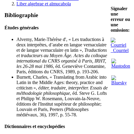
Liber algebrae et almucabola
Signaler
une
Bibliographie
erreur ou
une
Études générales
omission:
Alverny, Marie-Thérèse d', « Les traductions à
deux interprètes, d’arabe en langue vernaculaire
et de langue vernaculaire en latin »,
Traductions
Courriel
et traducteurs au Moyen Âge. Actes du colloque
international du CNRS organisé à Paris, IRHT,
les 26-28 mai 1986
, éd. Geneviève Contamine,
Paris, éditions du CNRS, 1989, p. 193-206.
Burnett, Charles, « Translating from Arabic into
Latin in the Middle Ages: theory, practice and
criticism »,
éditer, traduire, interpréter. Essais de
méthodologie philosophique
, éd. Steve G. Lofts
et Philipp W. Rosemann, Louvain-la-Neuve,
éditions de l'Institut supérieur de philosophie;
Louvain et Paris, Peeters (Philosophes
médiévaux, 36), 1997, p. 55-78.
Dictionnaires et encyclopédies