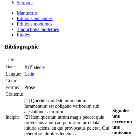
Sermons
Manuscrits
Éditions anciennes
Éditions modernes
Traductions modernes
Études
Bibliographie
Titre:
e
Date:
XII
siècle
Langue:
Latin
Genre:
Forme:
Prose
Contenu:
[1] Queritur quid sit iuramentum.
Iuramentum est obligatio verborum sub
Signaler
atestatione sacrorum.
une
Incipit:
[2] Item queritur, utrum magis peccet quis
erreur ou
provocans alium ad periurium pro illata
une
iniuria sciens, an qui provocatus peierat. Qui
omission:
peierat sic duobus tenetur…