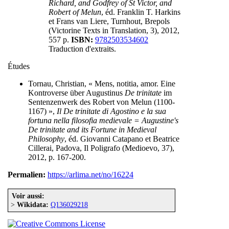
Richard, and Godfrey of St Victor, and
Robert of Melun
, éd. Franklin T. Harkins
et Frans van Liere, Turnhout, Brepols
(Victorine Texts in Translation, 3), 2012,
557 p.
ISBN:
9782503534602
Traduction d'extraits.
Études
Tornau, Christian, « Mens, notitia, amor. Eine
Kontroverse über Augustinus
De trinitate
im
Sentenzenwerk des Robert von Melun (1100-
1167) »,
Il De trinitate di Agostino e la sua
fortuna nella filosofia medievale = Augustine's
De trinitate and its Fortune in Medieval
Philosophy
, éd. Giovanni Catapano et Beatrice
Cillerai, Padova, Il Poligrafo (Medioevo, 37),
2012, p. 167-200.
Permalien:
https://arlima.net/no/16224
Voir aussi:
>
Wikidata:
Q136029218