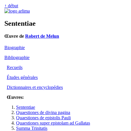
↑ début
Sententiae
Œuvre de
Robert de Melun
Biographie
Bibliographie
Recueils
Études générales
Dictionnaires et encyclopédies
Œuvres:
Sententiae
Quaestiones de divina pagina
Quaestiones de epistolis Pauli
Quaestiones super epistolam ad Gallatas
Summa Trinitatis