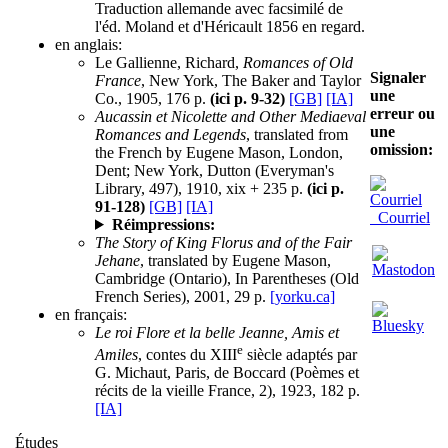
Traduction allemande avec facsimilé de
l'éd. Moland et d'Héricault 1856 en regard.
en anglais:
Le Gallienne, Richard,
Romances of Old
Signaler
France
, New York, The Baker and Taylor
une
Co., 1905, 176 p.
(ici p. 9-32)
[GB]
[IA]
erreur ou
Aucassin et Nicolette and Other Mediaeval
une
Romances and Legends
, translated from
omission:
the French by Eugene Mason, London,
Dent; New York, Dutton (Everyman's
Library, 497), 1910, xix + 235 p.
(ici p.
91-128)
[GB]
[IA]
Courriel
Réimpressions:
The Story of King Florus and of the Fair
Jehane
, translated by Eugene Mason,
Cambridge (Ontario), In Parentheses (Old
French Series), 2001, 29 p.
[yorku.ca]
en français:
Le roi Flore et la belle Jeanne, Amis et
e
Amiles
, contes du XIII
siècle adaptés par
G. Michaut, Paris, de Boccard (Poèmes et
récits de la vieille France, 2), 1923, 182 p.
[IA]
Études