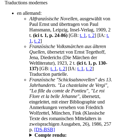
Traductions modernes
en allemand:
Altfranzösische Novellen
, ausgewählt von
Paul Ernst und übertragen von Paul
Hansmann, Leipzig, Insel-Verlag, 1909, 2
t.
(ici t. 1, p. 24-86)
[GB:
t. 1
,
t. 2
] [IA:
t.
1
,
t. 2
]
Französische Volksmärchen aus älteren
Quellen
, übersetzt von Ernst Tegethoff,
Jena, Diederichs (Die Märchen der
Weltliteratur), 1923, 2 t.
(ici t. 1, p. 130-
137)
[GB:
t. 1
,
t. 2
] [IA:
t. 1
,
t. 2
]
Traduction partielle.
Französische "Schicksalsnovellen" des 13.
Jahrhunderts. "La chastelaine de Vergi",
"La fille du comte de Pontieu", "Le roi
Flore et la belle Jehanne"
, übersetzt,
eingeleitet, mit einer Bibliographie und
Anmerkungen versehen von Friedrich
Wolfzettel, München, Fink (Klassische
Texte des romanischen Mittelalters in
zweisprachigen Ausgaben, 26), 1986, 257
p.
[DS-BSB]
Compte rendu: