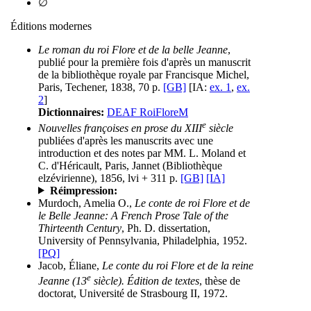
∅
Éditions modernes
Le roman du roi Flore et de la belle Jeanne
,
publié pour la première fois d'après un manuscrit
de la bibliothèque royale par Francisque Michel,
Paris, Techener, 1838, 70 p.
[GB]
[IA:
ex. 1
,
ex.
2
]
Dictionnaires:
DEAF RoiFloreM
e
Nouvelles françoises en prose du XIII
siècle
publiées d'après les manuscrits avec une
introduction et des notes par MM. L. Moland et
C. d'Héricault, Paris, Jannet (Bibliothèque
elzévirienne), 1856, lvi + 311 p.
[GB]
[IA]
Réimpression:
Murdoch, Amelia O.,
Le conte de roi Flore et de
le Belle Jeanne: A French Prose Tale of the
Thirteenth Century
, Ph. D. dissertation,
University of Pennsylvania, Philadelphia, 1952.
[PQ]
Jacob, Éliane,
Le conte du roi Flore et de la reine
e
Jeanne (13
siècle). Édition de textes
, thèse de
doctorat, Université de Strasbourg II, 1972.