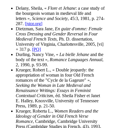
Delany, Sheila, «
Flore et Jehane
: a case study of
the bourgeois woman in medieval life and
letters »,
Science and Society
, 45:3, 1981, p. 274-
287.
[jstor.org]
Dietzman, Sara Jane,
En guize d'omme: Female
Cross Dressing and Gender Reversal in Four
Medieval French Texts
, Ph. D. dissertation,
University of Virginia, Charlottesville, 2005, [vi]
+ 317 p.
[PQ]
Durling, Nancy Vine, «
La bielle Jehane
and the
body of the text »,
Romance Languages Annual
,
2, 1990, p. 93-99.
Krueger, Robert L., « Double jeopardy: the
appropriation of woman in four Old French
romances of the "Cycle de la Gageure" »,
Seeking the Woman in Late Medieval and
Renaissance Writings: Essays in Feminist
Contextual Criticism
, éd. Sheila Fisher et Janet
E. Halley, Knoxville, University of Tennessee
Press, 1989, p. 21-50.
Krueger, Roberta L.,
Women Readers and the
Ideology of Gender in Old French Verse
Romance
, Cambridge, Cambridge University
Press (Cambridge Studies in French, 43), 1993,