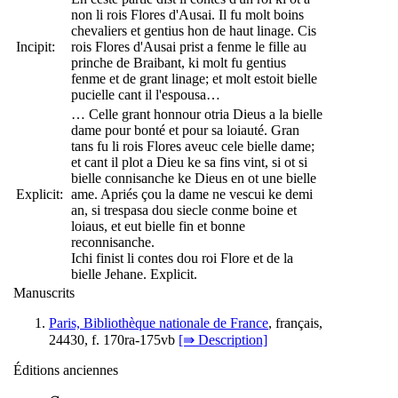
non li rois Flores d'Ausai. Il fu molt boins
chevaliers et gentius hon de haut linage. Cis
Incipit:
rois Flores d'Ausai prist a fenme le fille au
prinche de Braibant, ki molt fu gentius
fenme et de grant linage; et molt estoit bielle
pucielle cant il l'espousa…
… Celle grant honnour otria Dieus a la bielle
dame pour bonté et pour sa loiauté. Gran
tans fu li rois Flores aveuc cele bielle dame;
et cant il plot a Dieu ke sa fins vint, si ot si
bielle connisanche ke Dieus en ot une bielle
Explicit:
ame. Apriés çou la dame ne vescui ke demi
an, si trespasa dou siecle conme boine et
loiaus, et eut bielle fin et bonne
reconnisanche.
Ichi finist li contes dou roi Flore et de la
bielle Jehane. Explicit.
Manuscrits
Paris, Bibliothèque nationale de France
, français,
24430, f. 170ra-175vb
[⇛ Description]
Éditions anciennes