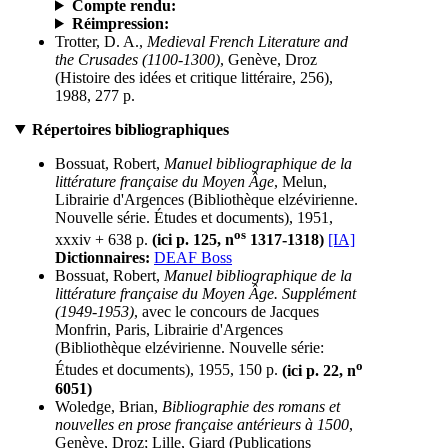
Compte rendu:
Réimpression:
Trotter, D. A.,
Medieval French Literature and
the Crusades (1100-1300)
, Genève, Droz
(Histoire des idées et critique littéraire, 256),
1988, 277 p.
Répertoires bibliographiques
Bossuat, Robert,
Manuel bibliographique de la
littérature française du Moyen Âge
, Melun,
Librairie d'Argences (Bibliothèque elzévirienne.
Nouvelle série. Études et documents), 1951,
os
xxxiv + 638 p.
(ici p. 125, n
1317-1318)
[IA]
Dictionnaires:
DEAF Boss
Bossuat, Robert,
Manuel bibliographique de la
littérature française du Moyen Âge. Supplément
(1949-1953)
, avec le concours de Jacques
Monfrin, Paris, Librairie d'Argences
(Bibliothèque elzévirienne. Nouvelle série:
o
Études et documents), 1955, 150 p.
(ici p. 22, n
6051)
Woledge, Brian,
Bibliographie des romans et
nouvelles en prose française antérieurs à 1500
,
Genève, Droz; Lille, Giard (Publications