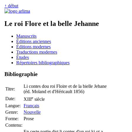
↑ début
Le roi Flore et la belle Jehanne
Manuscrits
Éditions anciennes
Éditions modernes
Traductions modernes
Études
Répertoires bibliographiques
Bibliographie
Li contes dou roi Floire et de la bielle Jehane
Titre:
(éd. Moland et d'Héricault 1856)
e
Date:
XIII
siècle
Langue:
Français
Genre:
Nouvelle
Forme:
Prose
Contenu:
En ceste partie dist li contes d'un roi ki ot a