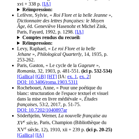
xvi + 338 p.
[IA]
Réimpression:
Lefèvre, Sylvie, «
Roi Flore et la belle Jeanne
»,
Dictionnaire des lettres françaises: le Moyen
Âge
, éd. Geneviève Hasenohr et Michel Zink,
Paris, Fayard, 1992, p. 1298.
[IA]
Comptes rendus du recueil:
Réimpression:
Levy, Raphael, «
Le roi Flore et la belle
Jehane
»,
Philological Quarterly
, 14, 1935, p.
253-262.
Paris, Gaston, « Le cycle de la
Gageure
»,
Romania
, 32, 1903, p. 481-551.
(ici p. 532-534)
[Gallica]
[GB]
[HT]
[IA:
ex. 1
,
ex. 2
]
DOI: 10.3406/roma.1903.5311
Rochebouet, Anne, « Pour une poétique du
blanc: structuration de l'espace textuel et visuel
dans la mise en livre médiévale »,
Études
françaises
, 53:2, 2017, p. 51-75.
DOI: 10.7202/1040897ar
Söderhjelm, Werner,
La nouvelle française au
e
XV
siècle
, Paris, Champion (Bibliothèque du
e
XV
siècle, 12), 1910, xii + 239 p.
(ici p. 20-25)
[Gallica]
[IA]