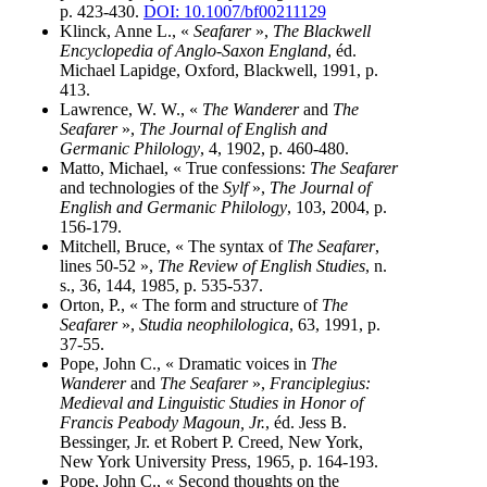
p. 423-430.
DOI: 10.1007/bf00211129
Klinck, Anne L., «
Seafarer
»,
The Blackwell
Encyclopedia of Anglo-Saxon England
, éd.
Michael Lapidge, Oxford, Blackwell, 1991, p.
413.
Lawrence, W. W., «
The Wanderer
and
The
Seafarer
»,
The Journal of English and
Germanic Philology
, 4, 1902, p. 460-480.
Matto, Michael, « True confessions:
The Seafarer
and technologies of the
Sylf
»,
The Journal of
English and Germanic Philology
, 103, 2004, p.
156-179.
Mitchell, Bruce, « The syntax of
The Seafarer
,
lines 50-52 »,
The Review of English Studies
, n.
s., 36, 144, 1985, p. 535-537.
Orton, P., « The form and structure of
The
Seafarer
»,
Studia neophilologica
, 63, 1991, p.
37-55.
Pope, John C., « Dramatic voices in
The
Wanderer
and
The Seafarer
»,
Franciplegius:
Medieval and Linguistic Studies in Honor of
Francis Peabody Magoun, Jr.
, éd. Jess B.
Bessinger, Jr. et Robert P. Creed, New York,
New York University Press, 1965, p. 164-193.
Pope, John C., « Second thoughts on the