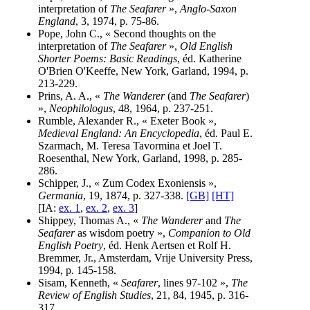
interpretation of
The Seafarer
»,
Anglo-Saxon
England
, 3, 1974, p. 75-86.
Pope, John C., « Second thoughts on the
interpretation of
The Seafarer
»,
Old English
Shorter Poems: Basic Readings
, éd. Katherine
O'Brien O'Keeffe, New York, Garland, 1994, p.
213-229.
Prins, A. A., «
The Wanderer
(and
The Seafarer
)
»,
Neophilologus
, 48, 1964, p. 237-251.
Rumble, Alexander R., « Exeter Book »,
Medieval England: An Encyclopedia
, éd. Paul E.
Szarmach, M. Teresa Tavormina et Joel T.
Roesenthal, New York, Garland, 1998, p. 285-
286.
Schipper, J., « Zum Codex Exoniensis »,
Germania
, 19, 1874, p. 327-338.
[GB]
[HT]
[IA:
ex. 1
,
ex. 2
,
ex. 3
]
Shippey, Thomas A., «
The Wanderer
and
The
Seafarer
as wisdom poetry »,
Companion to Old
English Poetry
, éd. Henk Aertsen et Rolf H.
Bremmer, Jr., Amsterdam, Vrije University Press,
1994, p. 145-158.
Sisam, Kenneth, «
Seafarer
, lines 97-102 »,
The
Review of English Studies
, 21, 84, 1945, p. 316-
317.