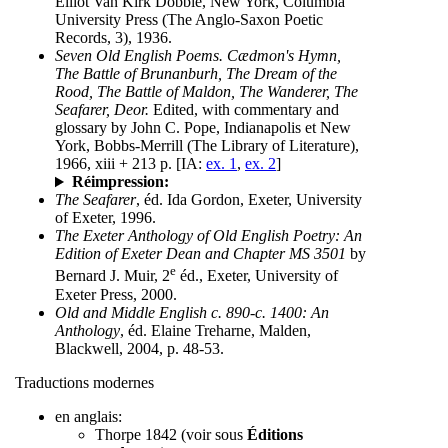
Elliot Van Kirk Dobbie, New York, Columbia
University Press (The Anglo-Saxon Poetic
Records, 3), 1936.
Seven Old English Poems. Cædmon's Hymn,
The Battle of Brunanburh, The Dream of the
Rood, The Battle of Maldon, The Wanderer, The
Seafarer, Deor.
Edited, with commentary and
glossary by John C. Pope, Indianapolis et New
York, Bobbs-Merrill (The Library of Literature),
1966, xiii + 213 p. [IA:
ex. 1
,
ex. 2
]
Réimpression:
The Seafarer
, éd. Ida Gordon, Exeter, University
of Exeter, 1996.
The Exeter Anthology of Old English Poetry: An
Edition of Exeter Dean and Chapter MS 3501
by
e
Bernard J. Muir, 2
éd., Exeter, University of
Exeter Press, 2000.
Old and Middle English c. 890-c. 1400: An
Anthology
, éd. Elaine Treharne, Malden,
Blackwell, 2004, p. 48-53.
Traductions modernes
en anglais:
Thorpe 1842 (voir sous
Éditions