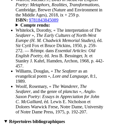
Poetry: Metaphors, Realities, Transformations
,
Cambridge, Brewer (Nature and Environment in
the Middle Ages), 2018, ix + 259 p.
ISBN:
9781843845089
Compte rendu:
Whitelock, Dorothy, « The interpretation of
The
Seafarer
»,
The Early Cultures of North-West
Europe (H. M. Chadwick Memorial Studies)
, éd.
Sir Cyril Fox et Bruce Dickins, 1950, p. 259-
272. — Réimpr. dans
Essential Articles: Old
English Poetry
, éd. Jess B. Bessinger, Jr. et
Stanley J. Kahrl, Hamden, Archon, 1968, p. 442-
457.
Williams, Douglas, «
The Seafarer
as an
evangelical poem »,
Lore and Language
, 8:1,
1989.
Woolf, Rosemary, «
The Wanderer
,
The
Seafarer
, and the genre of
planctus
»,
Anglo-
Saxon Poetry: Essays in Appreciation for John
C. McGalliard
, éd. Lewis E. Nicholson et
Dolores Warwick Frese, Notre Dame, University
of Notre Dame Press, 1975, p. 192-207.
Répertoires bibliographiques