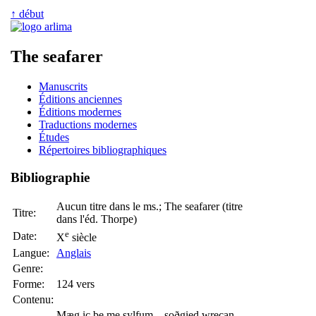
↑ début
The seafarer
Manuscrits
Éditions anciennes
Éditions modernes
Traductions modernes
Études
Répertoires bibliographiques
Bibliographie
Aucun titre dans le ms.; The seafarer (titre
Titre:
dans l'éd. Thorpe)
e
Date:
X
siècle
Langue:
Anglais
Genre:
Forme:
124 vers
Contenu:
Mæg ic be me sylfum soðgied wrecan,