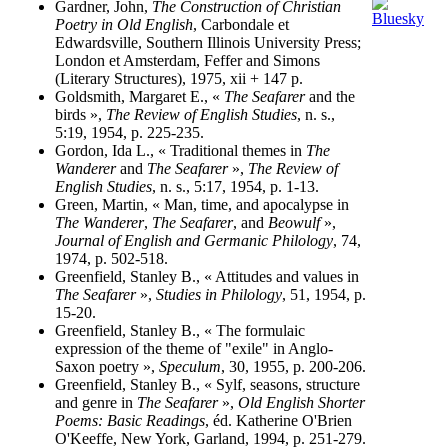
Gardner, John,
The Construction of Christian
Poetry in Old English
, Carbondale et
Edwardsville, Southern Illinois University Press;
London et Amsterdam, Feffer and Simons
(Literary Structures), 1975, xii + 147 p.
Goldsmith, Margaret E., «
The Seafarer
and the
birds »,
The Review of English Studies
, n. s.,
5:19, 1954, p. 225-235.
Gordon, Ida L., « Traditional themes in
The
Wanderer
and
The Seafarer
»,
The Review of
English Studies
, n. s., 5:17, 1954, p. 1-13.
Green, Martin, « Man, time, and apocalypse in
The Wanderer
,
The Seafarer
, and
Beowulf
»,
Journal of English and Germanic Philology
, 74,
1974, p. 502-518.
Greenfield, Stanley B., « Attitudes and values in
The Seafarer
»,
Studies in Philology
, 51, 1954, p.
15-20.
Greenfield, Stanley B., « The formulaic
expression of the theme of "exile" in Anglo-
Saxon poetry »,
Speculum
, 30, 1955, p. 200-206.
Greenfield, Stanley B., « Sylf, seasons, structure
and genre in
The Seafarer
»,
Old English Shorter
Poems: Basic Readings
, éd. Katherine O'Brien
O'Keeffe, New York, Garland, 1994, p. 251-279.