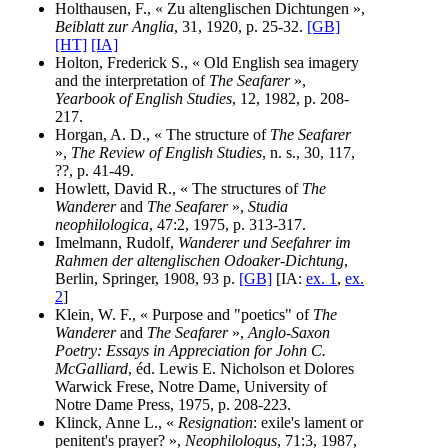
Holthausen, F., « Zu altenglischen Dichtungen »,
Beiblatt zur Anglia
, 31, 1920, p. 25-32.
[GB]
[HT]
[IA]
Holton, Frederick S., « Old English sea imagery
and the interpretation of
The Seafarer
»,
Yearbook of English Studies
, 12, 1982, p. 208-
217.
Horgan, A. D., « The structure of
The Seafarer
»,
The Review of English Studies
, n. s., 30, 117,
??, p. 41-49.
Howlett, David R., « The structures of
The
Wanderer
and
The Seafarer
»,
Studia
neophilologica
, 47:2, 1975, p. 313-317.
Imelmann, Rudolf,
Wanderer und Seefahrer im
Rahmen der altenglischen Odoaker-Dichtung
,
Berlin, Springer, 1908, 93 p.
[GB]
[IA:
ex. 1
,
ex.
2
]
Klein, W. F., « Purpose and "poetics" of
The
Wanderer
and
The Seafarer
»,
Anglo-Saxon
Poetry: Essays in Appreciation for John C.
McGalliard
, éd. Lewis E. Nicholson et Dolores
Warwick Frese, Notre Dame, University of
Notre Dame Press, 1975, p. 208-223.
Klinck, Anne L., «
Resignation
: exile's lament or
penitent's prayer? »,
Neophilologus
, 71:3, 1987,