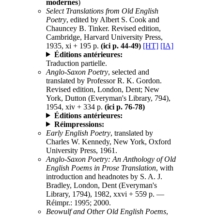
modernes
)
Select Translations from Old English
Poetry
, edited by Albert S. Cook and
Chauncey B. Tinker. Revised edition,
Cambridge, Harvard University Press,
1935, xi + 195 p.
(ici p. 44-49)
[HT]
[IA]
Éditions antérieures:
Traduction partielle.
Anglo-Saxon Poetry
, selected and
translated by Professor R. K. Gordon.
Revised edition, London, Dent; New
York, Dutton (Everyman's Library, 794),
1954, xiv + 334 p.
(ici p. 76-78)
Éditions antérieures:
Réimpressions:
Early English Poetry
, translated by
Charles W. Kennedy, New York, Oxford
University Press, 1961.
Anglo-Saxon Poetry: An Anthology of Old
English Poems in Prose Translation
, with
introduction and headnotes by S. A. J.
Bradley, London, Dent (Everyman's
Library, 1794), 1982, xxvi + 559 p. —
Réimpr.: 1995; 2000.
Beowulf and Other Old English Poems
,