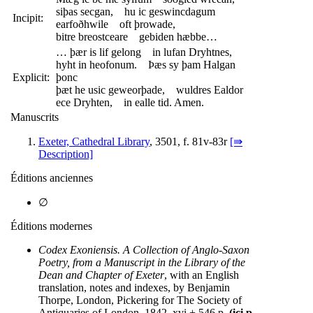
siþas secgan, hu ic geswincdagum
Incipit:
earfoðhwile oft þrowade,
bitre breostceare gebiden hæbbe…
… þær is lif gelong in lufan Dryhtnes,
hyht in heofonum. Þæs sy þam Halgan
Explicit:
þonc
þæt he usic geweorþade, wuldres Ealdor
ece Dryhten, in ealle tid. Amen.
Manuscrits
Exeter, Cathedral Library
, 3501, f. 81v-83r
[⇛
Description]
Éditions anciennes
∅
Éditions modernes
Codex Exoniensis. A Collection of Anglo-Saxon
Poetry, from a Manuscript in the Library of the
Dean and Chapter of Exeter
, with an English
translation, notes and indexes, by Benjamin
Thorpe, London, Pickering for The Society of
Antiquaries of London, 1842, xvi + 546 p.
(ici p.