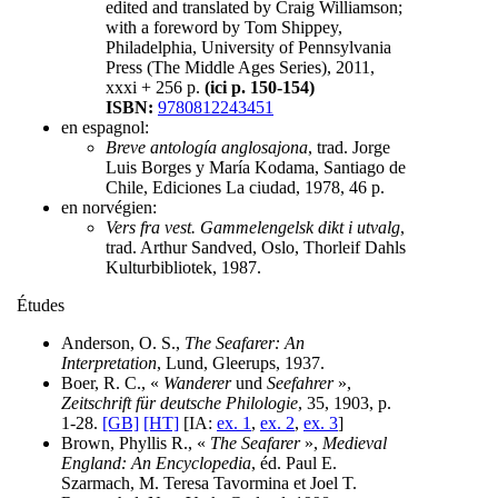
edited and translated by Craig Williamson;
with a foreword by Tom Shippey,
Philadelphia, University of Pennsylvania
Press (The Middle Ages Series), 2011,
xxxi + 256 p.
(ici p. 150-154)
ISBN:
9780812243451
en espagnol:
Breve antología anglosajona
, trad. Jorge
Luis Borges y María Kodama, Santiago de
Chile, Ediciones La ciudad, 1978, 46 p.
en norvégien:
Vers fra vest. Gammelengelsk dikt i utvalg
,
trad. Arthur Sandved, Oslo, Thorleif Dahls
Kulturbibliotek, 1987.
Études
Anderson, O. S.,
The Seafarer: An
Interpretation
, Lund, Gleerups, 1937.
Boer, R. C., «
Wanderer
und
Seefahrer
»,
Zeitschrift für deutsche Philologie
, 35, 1903, p.
1-28.
[GB]
[HT]
[IA:
ex. 1
,
ex. 2
,
ex. 3
]
Brown, Phyllis R., «
The Seafarer
»,
Medieval
England: An Encyclopedia
, éd. Paul E.
Szarmach, M. Teresa Tavormina et Joel T.