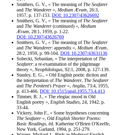
Smithers, G. V., « The meaning of
The Seafarer
and
The Wanderer
»,
Medium Ævum
, 26:3,
1957, p. 137-153.
DOI: 10.2307/43626692
Smithers, G. V., « The meaning of
The Seafarer
and
The Wanderer
(continued) »,
Medium
Ævum
, 28:1, 1959, p. 1-22.
DOI: 10.2307/43626769
Smithers, G. V., « The meaning of
The Seafarer
and
The Wanderer
: appendix »,
Medium Ævum
,
28:2, 1959, p. 99-104.
DOI: 10.2307/43631136
Sobecki, Sebastian, « The interpretation of
The
Seafarer
: a re-examination of the pilgrimage
theory »,
Neophilologus
, 92:1, 2008, p. 127-139.
Stanley, E. G., « Old English poetic diction and
the interpretation of
The Wanderer
,
The Seafarer
and
The Penitent's Prayer
»,
Anglia
, 73:4, 1955,
p. 413-466.
DOI: 10.1515/angl.1955.73.4.413
Timmer, B. J., « The elegiac mood in Old
English poetry »,
English Studies
, 24, 1942, p.
33-44.
Vickery, John F., « Some hypotheses concerning
The Seafarer
»,
Old English Shorter Poems:
Basic Readings
, éd. Katherine O'Brien O'Keeffe,
New York, Garland, 1994, p. 251-279.
Warren, Michael J.,
Birds in Medieval English