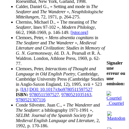
Roesenthal, New York, Garland, 1998.
Calder, Daniel G., « Setting and mode in
The
Seafarer
and
The Wanderer
»,
Neuphilologische
Mitteilungen
, 72, 1971, p. 264-275.
Cherniss, Michael D., « The meaning of
The
Seafarer
, lines 97-102 »,
Modern Philology
,
66:2, 1968-1969, p. 146-149.
[jstor.org]
Clemoes, Peter, «
Mens absentia cognitans
in
The Seafarer
and
The Wanderer
»,
Medieval
Literature and Civilization: Studies in Memory of
G. N. Garmonsway
, éd. D. A. Pearsall et R. A.
Waldron. London, Athlone Press, 1969, p. 62-
Signaler
77.
une
Clemoes, Peter,
Interactions of Thought and
erreur ou
Language in Old English Poetry
, Cambridge,
une
Cambridge University Press (Cambridge Studies
omission:
in Anglo-Saxon England, 12), 1995, xvii + 523
p.
[IA]
DOI: 10.1017/cbo9780511597527
ISBN:
9780511597527
,
9780521035163
,
9780521307116
Courriel
Conde Silvestre, Juan C., «
The Wanderer
and
The Seafarer
: a bibliography 1971-1991 »,
SELIM: Journal of the Spanish Society for
Medieval English Language and Literature
, 2,
1992, p. 170-186.