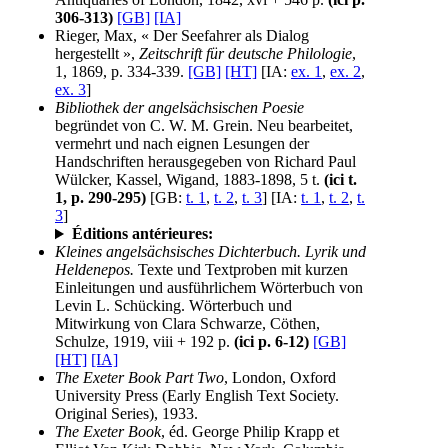
306-313)
[GB]
[IA]
Rieger, Max, « Der Seefahrer als Dialog
hergestellt »,
Zeitschrift für deutsche Philologie
,
1, 1869, p. 334-339.
[GB]
[HT]
[IA:
ex. 1
,
ex. 2
,
ex. 3
]
Bibliothek der angelsächsischen Poesie
begründet von C. W. M. Grein. Neu bearbeitet,
vermehrt und nach eignen Lesungen der
Handschriften herausgegeben von Richard Paul
Wülcker, Kassel, Wigand, 1883-1898, 5 t.
(ici t.
1, p. 290-295)
[GB:
t. 1
,
t. 2
,
t. 3
] [IA:
t. 1
,
t. 2
,
t.
3
]
Éditions antérieures:
Kleines angelsächsisches Dichterbuch. Lyrik und
Heldenepos.
Texte und Textproben mit kurzen
Einleitungen und ausführlichem Wörterbuch von
Levin L. Schücking. Wörterbuch und
Mitwirkung von Clara Schwarze, Cöthen,
Schulze, 1919, viii + 192 p.
(ici p. 6-12)
[GB]
[HT]
[IA]
The Exeter Book Part Two
, London, Oxford
University Press (Early English Text Society.
Original Series), 1933.
The Exeter Book
, éd. George Philip Krapp et