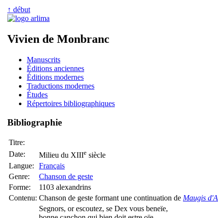
↑ début
Vivien de Monbranc
Manuscrits
Éditions anciennes
Éditions modernes
Traductions modernes
Études
Répertoires bibliographiques
Bibliographie
Titre:
e
Date:
Milieu du XIII
siècle
Langue:
Français
Genre:
Chanson de geste
Forme:
1103 alexandrins
Contenu:
Chanson de geste formant une continuation de
Maugis d'A
Segnors, or escoutez, se Dex vous beneïe,
bonne canchon qui bien doit estre oïe