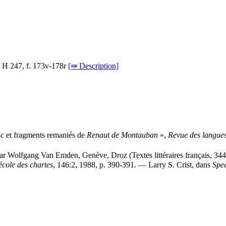
, H 247, f. 173v-178r
[⇛ Description]
nc
et fragments remaniés de
Renaut de Montauban
»,
Revue des langue
par Wolfgang Van Emden, Genève, Droz (Textes littéraires français, 344
école des chartes
, 146:2, 1988, p. 390-391. — Larry S. Crist, dans
Spe