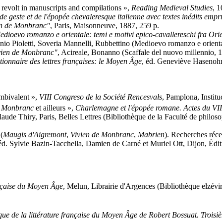
 revolt in manuscripts and compilations »,
Reading Medieval Studies
, 1
e geste et de l'épopée chevaleresque italienne avec textes inédits emp
en de Monbranc"
, Paris, Maisonneuve, 1887, 259 p.
edioevo romanzo e orientale: temi e motivi epico-cavallereschi fra Ori
nio Pioletti, Soveria Mannelli, Rubbettino (Medioevo romanzo e orienta
ivien de Monbranc"
, Acireale, Bonanno (Scaffale del nuovo millennio, 1
tionnaire des lettres françaises: le Moyen Âge
, éd. Geneviève Hasenohr 
mbivalent »,
VIII Congreso de la Société Rencesvals
, Pamplona, Institu
e Monbranc
et ailleurs »,
Charlemagne et l'épopée romane. Actes du VII
aude Thiry, Paris, Belles Lettres (Bibliothèque de la Faculté de philosop
(
Maugis d'Aigremont
,
Vivien de Monbranc
,
Mabrien
). Recherches réc
 éd. Sylvie Bazin-Tacchella, Damien de Carné et Muriel Ott, Dijon, Éditi
ançaise du Moyen Âge
, Melun, Librairie d'Argences (Bibliothèque elzévi
ue de la littérature française du Moyen Âge de Robert Bossuat. Trois