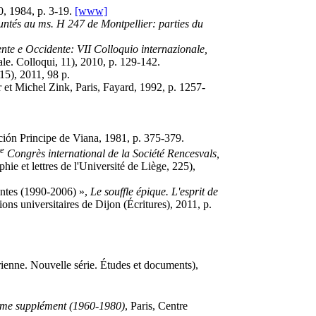
0, 1984, p. 3-19.
[www]
runtés au ms. H 247 de Montpellier: parties du
ente e Occidente: VII Colloquio internazionale,
le. Colloqui, 11), 2010, p. 129-142.
15), 2011, 98 p.
et Michel Zink, Paris, Fayard, 1992, p. 1257-
ción Principe de Viana, 1981, p. 375-379.
e
Congrès international de la Société Rencesvals,
hie et lettres de l'Université de Liège, 225),
entes (1990-2006) »,
Le souffle épique. L'esprit de
ons universitaires de Dijon (Écritures), 2011, p.
rienne. Nouvelle série. Études et documents),
ième supplément (1960-1980)
, Paris, Centre