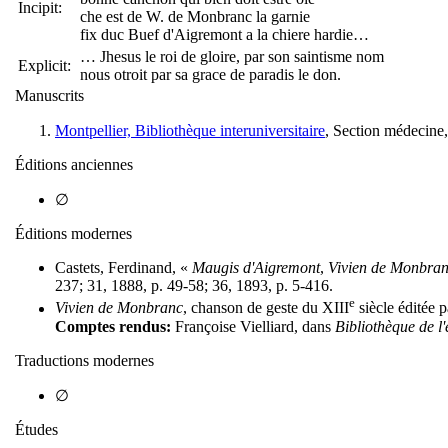
Incipit:
che est de W. de Monbranc la garnie
fix duc Buef d'Aigremont a la chiere hardie…
… Jhesus le roi de gloire, par son saintisme nom
Explicit:
nous otroit par sa grace de paradis le don.
Manuscrits
Montpellier, Bibliothèque interuniversitaire
, Section médecine
Éditions anciennes
∅
Éditions modernes
Castets, Ferdinand, «
Maugis d'Aigremont
,
Vivien de Monbra
237; 31, 1888, p. 49-58; 36, 1893, p. 5-416.
e
Vivien de Monbranc
, chanson de geste du XIII
siècle éditée 
Comptes rendus:
Françoise Vielliard, dans
Bibliothèque de l'
Traductions modernes
∅
Études