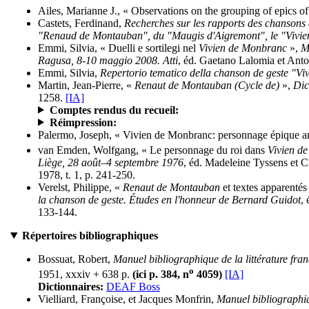
Ailes, Marianne J., « Observations on the grouping of epics of
Castets, Ferdinand,
Recherches sur les rapports des chansons d
"Renaud de Montauban", du "Maugis d'Aigremont", le "Vivi
Emmi, Silvia, « Duelli e sortilegi nel
Vivien de Monbranc
»,
M
Ragusa, 8-10 maggio 2008. Atti
, éd. Gaetano Lalomia et Anto
Emmi, Silvia,
Repertorio tematico della chanson de geste "V
Martin, Jean-Pierre, «
Renaut de Montauban (Cycle de)
»,
Dic
1258.
[IA]
Comptes rendus du recueil:
Réimpression:
Palermo, Joseph, « Vivien de Monbranc: personnage épique a
van Emden, Wolfgang, « Le personnage du roi dans
Vivien d
Liège, 28 août–4 septembre 1976
, éd. Madeleine Tyssens et Cl
1978, t. 1, p. 241-250.
Verelst, Philippe, «
Renaut de Montauban
et textes apparentés 
la chanson de geste. Études en l'honneur de Bernard Guidot
,
133-144.
Répertoires bibliographiques
Bossuat, Robert,
Manuel bibliographique de la littérature fr
o
1951, xxxiv + 638 p.
(ici p. 384, n
4059)
[IA]
Dictionnaires:
DEAF Boss
Vielliard, Françoise, et Jacques Monfrin,
Manuel bibliographiq