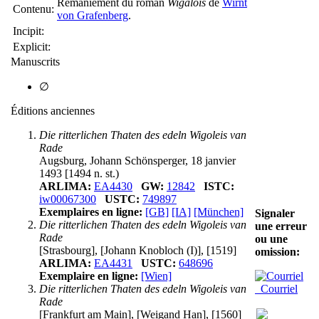
Remaniement du roman
Wigalois
de
Wirnt
Contenu:
von Grafenberg
.
Incipit:
Explicit:
Manuscrits
∅
Éditions anciennes
Die ritterlichen Thaten des edeln Wigoleis van
Rade
Augsburg, Johann Schönsperger, 18 janvier
1493 [1494 n. st.)
ARLIMA:
EA4430
GW:
12842
ISTC:
iw00067300
USTC:
749897
Exemplaires en ligne:
[GB]
[IA]
[München]
Signaler
Die ritterlichen Thaten des edeln Wigoleis van
une erreur
Rade
ou une
[Strasbourg], [Johann Knobloch (I)], [1519]
omission:
ARLIMA:
EA4431
USTC:
648696
Exemplaire en ligne:
[Wien]
Courriel
Die ritterlichen Thaten des edeln Wigoleis van
Rade
[Frankfurt am Main], [Weigand Han], [1560]