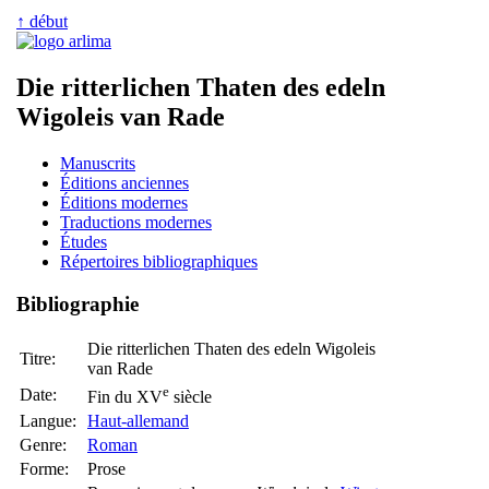
↑ début
Die ritterlichen Thaten des edeln
Wigoleis van Rade
Manuscrits
Éditions anciennes
Éditions modernes
Traductions modernes
Études
Répertoires bibliographiques
Bibliographie
Die ritterlichen Thaten des edeln Wigoleis
Titre:
van Rade
e
Date:
Fin du XV
siècle
Langue:
Haut-allemand
Genre:
Roman
Forme:
Prose