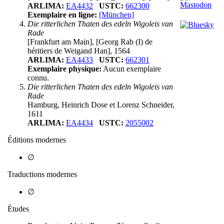
ARLIMA:
EA4432
USTC:
662300
Exemplaire en ligne:
[München]
Die ritterlichen Thaten des edeln Wigoleis van
Rade
[Frankfurt am Main], [Georg Rab (I) de
héritiers de Weigand Han], 1564
ARLIMA:
EA4433
USTC:
662301
Exemplaire physique:
Aucun exemplaire
connu.
Die ritterlichen Thaten des edeln Wigoleis van
Rade
Hamburg, Heinrich Dose et Lorenz Schneider,
1611
ARLIMA:
EA4434
USTC:
2055002
Éditions modernes
∅
Traductions modernes
∅
Études