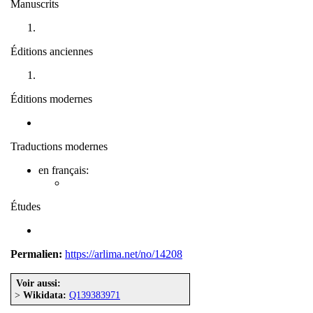
Manuscrits
Éditions anciennes
Éditions modernes
Traductions modernes
en français:
Études
Permalien:
https://arlima.net/no/14208
Voir aussi:
>
Wikidata:
Q139383971