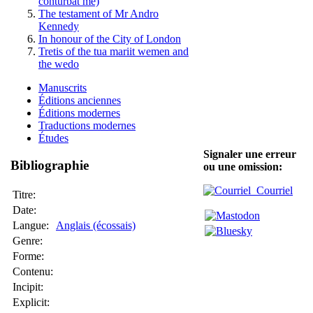
conturbat me)
The testament of Mr Andro
Kennedy
In honour of the City of London
Tretis of the tua mariit wemen and
the wedo
Manuscrits
Éditions anciennes
Éditions modernes
Traductions modernes
Études
Signaler une erreur
Bibliographie
ou une omission:
Courriel
Titre:
Date:
Langue:
Anglais (écossais)
Genre:
Forme:
Contenu:
Incipit:
Explicit: