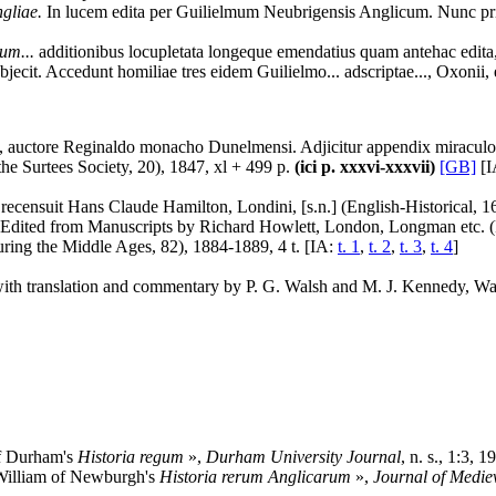
gliae.
In lucem edita per Guilielmum Neubrigensis Anglicum. Nunc prim
um...
additionibus locupletata longeque emendatius quam antehac edita, 
bjecit. Accedunt homiliae tres eidem Guilielmo... adscriptae..., Oxonii, 
, auctore Reginaldo monacho Dunelmensi. Adjicitur appendix miraculo
he Surtees Society, 20), 1847, xl + 499 p.
(ici p. xxxvi-xxxvii)
[GB]
[I
 recensuit Hans Claude Hamilton, Londini, [s.n.] (English-Historical, 16
Edited from Manuscripts by Richard Howlett, London, Longman etc. (R
ring the Middle Ages, 82), 1884-1889, 4 t. [IA:
t. 1
,
t. 2
,
t. 3
,
t. 4
]
with translation and commentary by P. G. Walsh and M. J. Kennedy, War
of Durham's
Historia regum
»,
Durham University Journal
, n. s., 1:3, 1
 William of Newburgh's
Historia rerum Anglicarum
»,
Journal of Medie