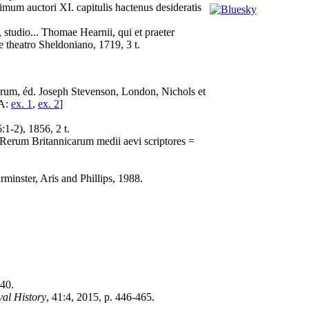
um auctori XI. capitulis hactenus desideratis
studio... Thomae Hearnii, qui et praeter
e theatro Sheldoniano, 1719, 3 t.
rum, éd. Joseph Stevenson, London, Nichols et
A:
ex. 1
,
ex. 2
]
:1-2), 1856, 2 t.
erum Britannicarum medii aevi scriptores =
minster, Aris and Phillips, 1988.
940.
val History
, 41:4, 2015, p. 446-465.