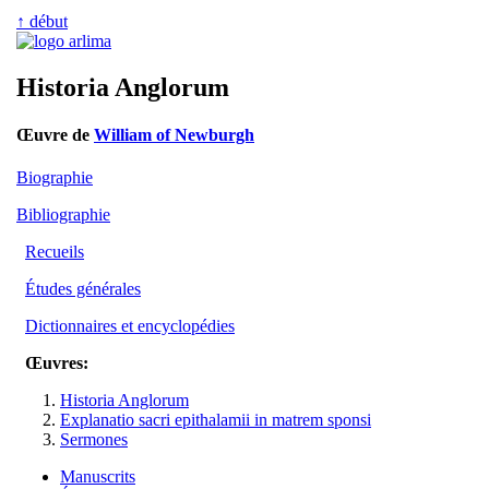
↑ début
Historia Anglorum
Œuvre de
William of Newburgh
Biographie
Bibliographie
Recueils
Études générales
Dictionnaires et encyclopédies
Œuvres:
Historia Anglorum
Explanatio sacri epithalamii in matrem sponsi
Sermones
Manuscrits