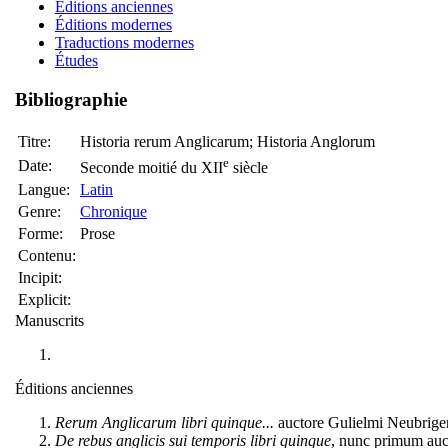
Éditions anciennes
Éditions modernes
Traductions modernes
Études
Bibliographie
Titre:
Historia rerum Anglicarum; Historia Anglorum
e
Date:
Seconde moitié du XII
siècle
Langue:
Latin
Genre:
Chronique
Forme:
Prose
Contenu:
Incipit:
Explicit:
Manuscrits
Éditions anciennes
Rerum Anglicarum libri quinque...
auctore Gulielmi Neubrigens
De rebus anglicis sui temporis libri quinque
, nunc primum aucti