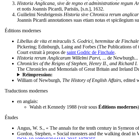
Historia Anglicana, sive de regno et administratione regum An
et notis Joannis Picardi, Parisiis, [s.n.], 1632.
Guilielmi Neubrigensis
Historia sive Chronica rerum anglicar
Joannis Picardi annotationes suas etiam notas et spicilegium su
Éditions modernes
Libellus de vita et miraculis S. Godrici, heremitae de Finchale
Pickering; Edinburgh, Laing and Forbes (The Publications of t
Court extrait à propos de
saint Godric de Finchale
.
Historia rerum Anglicarum Willelmi Parvi
, ... de Newburgh...
Chronicles of the Reigns of Stephen, Henry II., and Richard I.
The Chronicles and Memorials of Great Britain and Ireland Du
Réimpression:
William of Newburgh,
The History of English Affairs
, edited 
Traductions modernes
en anglais:
Walsh et Kennedy 1988 (voir sous
Éditions modernes
)
Études
Angus, W. S., « The annals for the tenth century in Symeon 
Gordon, Stephen, « Social monsters and the walking dead in