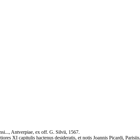
i..., Antverpiae, ex off. G. Silvii, 1567.
ores XI capitulis hactenus desideratis, et notis Joannis Picardi, Parisii