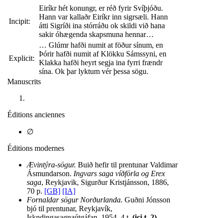
Eiríkr hét konungr, er réð fyrir Svíþjóðu.
Hann var kallaðr Eiríkr inn sigrsæli. Hann
Incipit:
átti Sigríði ina stórráðu ok skildi við hana
sakir óhægenda skapsmuna hennar…
… Glúmr hafði numit at föður sínum, en
Þórir hafði numit af Klökku Sámssyni, en
Explicit:
Klakka hafði heyrt segja ina fyrri frændr
sína. Ok þar lyktum vér þessa sögu.
Manuscrits
Éditions anciennes
∅
Éditions modernes
Ævintýra-sögur.
Buið hefir til prentunar Valdimar
Ásmundarson.
Ingvars saga víðförla og Erex
saga
, Reykjavik, Sigurður Kristjánsson, 1886,
70 p.
[GB]
[IA]
Fornaldar sögur Norðurlanda.
Guðni Jónsson
bjó til prentunar, Reykjavík,
Iskndingasagnaútgáfan, 1954, 4 t.
(ici t. 2)