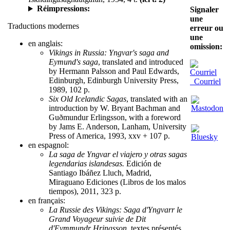
Réimpressions:
Signaler
une
Traductions modernes
erreur ou
une
en anglais:
omission:
Vikings in Russia: Yngvar's saga and
Eymund's saga
, translated and introduced
by Hermann Palsson and Paul Edwards,
Edinburgh, Edinburgh University Press,
Courriel
1989, 102 p.
Six Old Icelandic Sagas
, translated with an
introduction by W. Bryant Bachman and
Guðmundur Erlingsson, with a foreword
by Jams E. Anderson, Lanham, University
Press of America, 1993, xxv + 107 p.
en espagnol:
La saga de Yngvar el viajero y otras sagas
legendarias islandesas.
Edición de
Santiago Ibáñez Lluch, Madrid,
Miraguano Ediciones (Libros de los malos
tiempos), 2011, 323 p.
en français:
La Russie des Vikings: Saga d'Yngvarr le
Grand Voyageur suivie de Dit
d'Eymmundr Hringsson
, textes présentés,