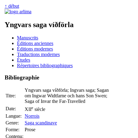
↑ début
Yngvars saga víðförla
Manuscrits
Éditions anciennes
Éditions modernes
Traductions modernes
Études
Répertoires bibliographiques
Bibliographie
Yngvars saga víðförla; Ingvars saga; Sagan
Titre:
om Ingwar Widtfarne och hans Son Swen;
Saga of Invar the Far-Travelled
e
Date:
XII
siècle
Langue:
Norrois
Genre:
Saga scandinave
Forme:
Prose
Contenu: