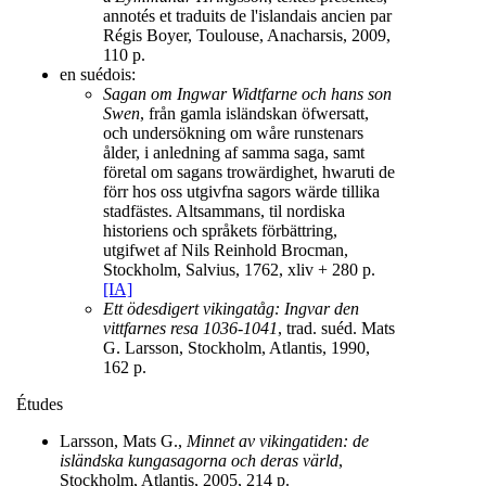
annotés et traduits de l'islandais ancien par
Régis Boyer, Toulouse, Anacharsis, 2009,
110 p.
en suédois:
Sagan om Ingwar Widtfarne och hans son
Swen
, från gamla isländskan öfwersatt,
och undersökning om wåre runstenars
ålder, i anledning af samma saga, samt
företal om sagans trowärdighet, hwaruti de
förr hos oss utgivfna sagors wärde tillika
stadfästes. Altsammans, til nordiska
historiens och språkets förbättring,
utgifwet af Nils Reinhold Brocman,
Stockholm, Salvius, 1762, xliv + 280 p.
[IA]
Ett ödesdigert vikingatåg: Ingvar den
vittfarnes resa 1036-1041
, trad. suéd. Mats
G. Larsson, Stockholm, Atlantis, 1990,
162 p.
Études
Larsson, Mats G.,
Minnet av vikingatiden: de
isländska kungasagorna och deras värld
,
Stockholm, Atlantis, 2005, 214 p.